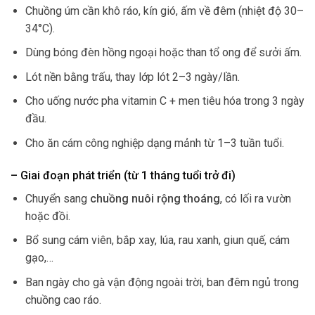
Chuồng úm cần khô ráo, kín gió, ấm về đêm (nhiệt độ 30–
34°C).
Dùng bóng đèn hồng ngoại hoặc than tổ ong để sưởi ấm.
Lót nền bằng trấu, thay lớp lót 2–3 ngày/lần.
Cho uống nước pha vitamin C + men tiêu hóa trong 3 ngày
đầu.
Cho ăn cám công nghiệp dạng mảnh từ 1–3 tuần tuổi.
– Giai đoạn phát triển (từ 1 tháng tuổi trở đi)
Chuyển sang
chuồng nuôi rộng thoáng
, có lối ra vườn
hoặc đồi.
Bổ sung cám viên, bắp xay, lúa, rau xanh, giun quế, cám
gạo,…
Ban ngày cho gà vận động ngoài trời, ban đêm ngủ trong
chuồng cao ráo.