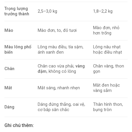
Trọng lượng
2,5–3,0 kg
1,8–2,2 kg
trưởng thành
Mào đơn, nhỏ
Mào
Mào đơn, to, đỏ tươi
hơn trống
Màu lông phổ
Lông màu điều, tía sậm,
Lông nâu nhạt
biến
ánh xanh đen
hoặc điều nhạt
Chân cao vừa phải,
vàng
Chân vàng, thon
Chân
đậm
, không có lông
gọn
Mắt đen hoặc
Mắt
Mắt sáng, nhanh nhẹn
vàng sẫm
Dáng đứng thẳng, oai vệ,
Thân hình thon,
Dáng
cơ bắp săn chắc
bụng tròn
Ghi chú thêm: