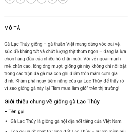
MÔ TẢ
Gà Lạc Thủy giống – gà thuần Việt mang dáng vóc oai vệ,
sức đề kháng tốt và chất lượng thịt thơm ngon – đang là lựa
chọn hàng đầu của nhiều hộ chăn nuôi. Với vẻ ngoài mạnh
mẽ, chân cao, lông óng mượt, giống gà này không chỉ nổi bật
trong các trận đá gà mà còn ghi điểm trên mâm cơm gia
đình. Khám phá ngay tiềm năng của gà Lạc Thủy để thấy rõ
vì sao giống gà này lại “làm mưa làm gió” trên thị trường!
Giới thiệu chung về giống gà Lạc Thủy
– Tên gọi:
Gà Lạc Thủy là giống gà nội địa nổi tiếng của Việt Nam.
Tên gọi xuất phát từ vùng đất Lạc Thủy – huyện miền núi