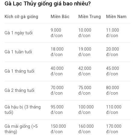
Gà Lạc Thủy giống giá bao nhiêu?
Kích cỡ gà giống
Miền Bắc
Miền Trung
Miền Nam
9.000
10.000
11.000
Gà 1 ngày tuổi
đ/con
đ/con
đ/con
18.000
19.000
20.000
Gà 1 tuần tuổi
đ/con
đ/con
đ/con
40.000
42.000
45.000
Gà 1 tháng tuổi
đ/con
đ/con
đ/con
70.000
75.000
80.000
Gà 2 tháng tuổi
đ/con
đ/con
đ/con
Gà hậu bị (3 tháng
95.000
100.000
110.000
tuổi)
đ/con
đ/con
đ/con
Gà mái giống (>5
150.000
160.000
170.000
tháng)
đ/con
đ/con
đ/con