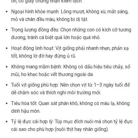
tín, có giấy chứng nhận kiểm dịch.
Ngoại hình khỏe mạnh: Lông mượt, không xù; mắt sáng,
mỏ và chân đều màu, không bị dị tật.
Trọng lượng đồng đều: Chọn những con có kích cỡ tương
đương, tránh cá biệt quá lớn hoặc quá nhỏ.
Hoạt động linh hoạt: Vịt giống phải nhanh nhẹn, phản xạ
tốt, không lờ đờ hay đứng ủ rũ.
Không mang mầm bệnh: Không có dấu hiệu tiêu chảy, sổ
mũi, ho khẹc hoặc vết thương ngoài da.
Tuổi vịt giống phù hợp: Nên chọn vịt từ 1–3 ngày tuổi để
dễ chăm sóc và thích nghi môi trường mới.
Tiêu hóa tốt: Quan sát phân khô, không có màu lạ, không
dính hậu môn.
Tỷ lệ đực cái hợp lý: Tùy mục đích nuôi mà chọn tỷ lệ đực
cái sao cho phù hợp (nuôi thịt hay nhân giống).