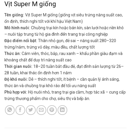
Vịt Super M giống
Tên giống:
Vịt Super M giống (giống vịt siêu trứng năng suất cao,
ổn định, thích nghi tốt với khí hậu Việt Nam)
Mô hình nuôi:
Chuồng trại kín hoặc bán kín, sàn lưới hoặc nền khô
– nuôi tập trung từ hộ gia đình đến trang trại công nghiệp
Đặc điểm nổi bật:
Thân nhỏ gọn, đẻ sai – năng suất 280–320
trứng/năm, trứng vỏ dày, màu đều, chất lượng tốt
Thức ăn:
Cám viên, thóc, bắp, rau xanh – khẩu phần giàu đạm và
khoáng chất để duy trì năng suất cao
Thời gian nuôi:
18–20 tuần bắt đầu đẻ, đạt đỉnh sản lượng từ 26–
28 tuần, khai thác ổn định hơn 1 năm
Độ khó nuôi:
Dễ – thích nghi tốt, ít bệnh – cần quản lý ánh sáng,
thức ăn và chuồng trại khô ráo để tối ưu năng suất
Phù hợp với:
Hộ nuôi nhỏ, trang trại gia cầm, hợp tác xã – cung cấp
trứng thương phẩm cho chợ, siêu thị và bếp ăn.