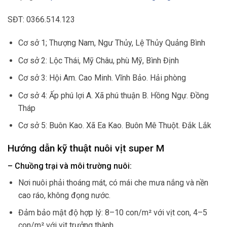
SĐT: 0366.514.123
Cơ sở 1; Thượng Nam, Ngư Thủy, Lệ Thủy Quảng Bình
Cơ sở 2: Lộc Thái, Mỹ Châu, phù Mỹ, Bình Định
Cơ sở 3: Hội Am. Cao Minh. Vĩnh Bảo. Hải phòng
Cơ sở 4: Ấp phú lợi A. Xã phú thuận B. Hồng Ngự. Đồng
Tháp
Cơ sở 5: Buôn Kao. Xã Ea Kao. Buôn Mê Thuột. Đắk Lắk
Hướng dẫn kỹ thuật nuôi vịt super M
– Chuồng trại và môi trường nuôi:
Nơi nuôi phải thoáng mát, có mái che mưa nắng và nền
cao ráo, không đọng nước.
Đảm bảo mật độ hợp lý: 8–10 con/m² với vịt con, 4–5
con/m² với vịt trưởng thành.