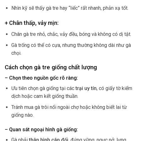
Nhìn kỹ sẽ thấy gà tre hay “liếc” rất nhanh, phản xạ tốt.
+ Chân thấp, vảy mịn:
Chân gà tre nhỏ, chắc, vảy đều, bóng và không có dị tật.
Gà trống có thể có cựa, nhưng thường không dài như gà
chọi.
Cách chọn gà tre giống chất lượng
– Chọn theo nguồn gốc rõ ràng:
Ưu tiên chọn gà giống tại các
trại uy tín
, có giấy tờ kiểm
dịch hoặc cam kết giống thuần.
Tránh mua gà trôi nổi ngoài chợ hoặc không biết lai từ
giống nào.
– Quan sát ngoại hình gà giống:
Gà phải
thân hình cân đối
, đứng vững, ngực nở, lưng