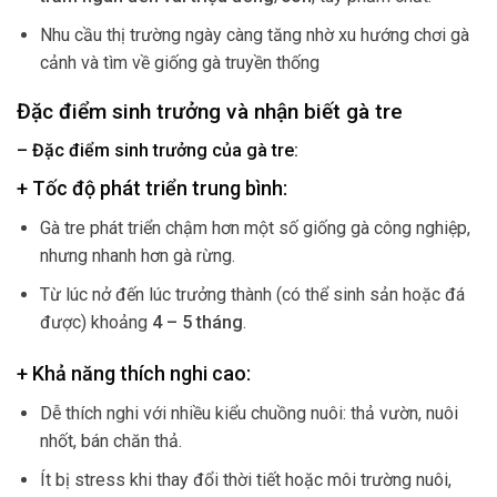
Nhu cầu thị trường ngày càng tăng nhờ xu hướng chơi gà
cảnh và tìm về giống gà truyền thống
Đặc điểm sinh trưởng và nhận biết gà tre
– Đặc điểm sinh trưởng của gà tre:
+ Tốc độ phát triển trung bình:
Gà tre phát triển chậm hơn một số giống gà công nghiệp,
nhưng nhanh hơn gà rừng.
Từ lúc nở đến lúc trưởng thành (có thể sinh sản hoặc đá
được) khoảng
4 – 5 tháng
.
+ Khả năng thích nghi cao:
Dễ thích nghi với nhiều kiểu chuồng nuôi: thả vườn, nuôi
nhốt, bán chăn thả.
Ít bị stress khi thay đổi thời tiết hoặc môi trường nuôi,