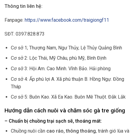
Thông tin liên hệ:
Fanpage:
https://www.facebook.com/traigiongf11
SĐT: 0397.828.873
Cơ sở 1; Thượng Nam, Ngư Thủy, Lệ Thủy Quảng Bình
Cơ sở 2: Lộc Thái, Mỹ Châu, phù Mỹ, Bình Định
Cơ sở 3: Hội Am. Cao Minh. Vĩnh Bảo. Hải phòng
Cơ sở 4: Ấp phú lợi A. Xã phú thuận B. Hồng Ngự. Đồng
Tháp
Cơ sở 5: Buôn Kao. Xã Ea Kao. Buôn Mê Thuột. Đắk Lắk
Hướng dẫn cách nuôi và chăm sóc gà tre giống
– Chuẩn bị chuồng trại sạch sẽ, thoáng mát:
Chuồng nuôi cần
cao ráo, thông thoáng
, tránh gió lùa và