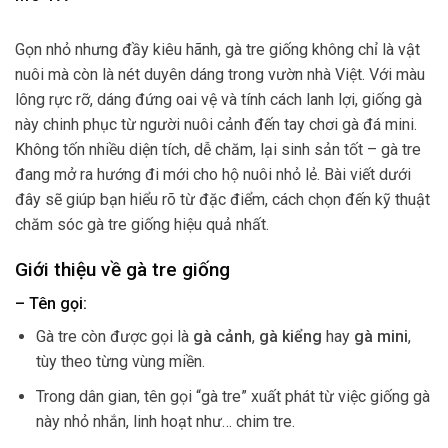
Gọn nhỏ nhưng đầy kiêu hãnh, gà tre giống không chỉ là vật
nuôi mà còn là nét duyên dáng trong vườn nhà Việt. Với màu
lông rực rỡ, dáng đứng oai vệ và tính cách lanh lợi, giống gà
này chinh phục từ người nuôi cảnh đến tay chơi gà đá mini.
Không tốn nhiều diện tích, dễ chăm, lại sinh sản tốt – gà tre
đang mở ra hướng đi mới cho hộ nuôi nhỏ lẻ. Bài viết dưới
đây sẽ giúp bạn hiểu rõ từ đặc điểm, cách chọn đến kỹ thuật
chăm sóc gà tre giống hiệu quả nhất.
Giới thiệu về gà tre giống
– Tên gọi:
Gà tre còn được gọi là
gà cảnh
,
gà kiểng
hay
gà mini
,
tùy theo từng vùng miền.
Trong dân gian, tên gọi “gà tre” xuất phát từ việc giống gà
này nhỏ nhắn, linh hoạt như… chim tre.