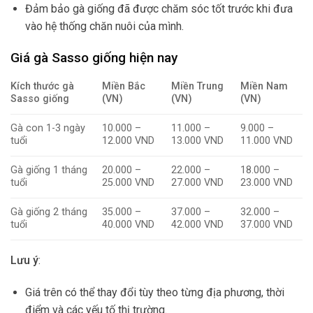
Đảm bảo gà giống đã được chăm sóc tốt trước khi đưa
vào hệ thống chăn nuôi của mình.
Giá gà Sasso giống hiện nay
Kích thước gà
Miền Bắc
Miền Trung
Miền Nam
Sasso giống
(VN)
(VN)
(VN)
Gà con 1-3 ngày
10.000 –
11.000 –
9.000 –
tuổi
12.000 VND
13.000 VND
11.000 VND
Gà giống 1 tháng
20.000 –
22.000 –
18.000 –
tuổi
25.000 VND
27.000 VND
23.000 VND
Gà giống 2 tháng
35.000 –
37.000 –
32.000 –
tuổi
40.000 VND
42.000 VND
37.000 VND
Lưu ý
:
Giá trên có thể thay đổi tùy theo từng địa phương, thời
điểm và các yếu tố thị trường.