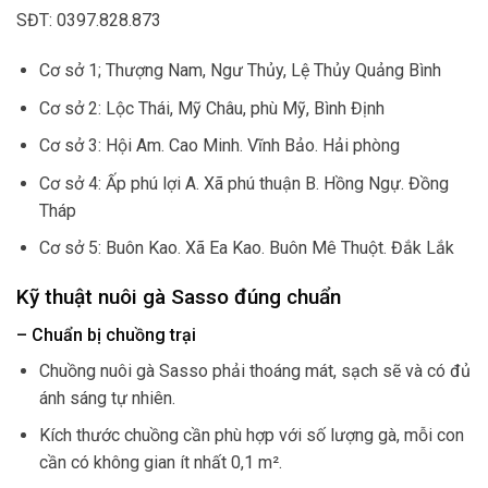
SĐT: 0397.828.873
Cơ sở 1; Thượng Nam, Ngư Thủy, Lệ Thủy Quảng Bình
Cơ sở 2: Lộc Thái, Mỹ Châu, phù Mỹ, Bình Định
Cơ sở 3: Hội Am. Cao Minh. Vĩnh Bảo. Hải phòng
Cơ sở 4: Ấp phú lợi A. Xã phú thuận B. Hồng Ngự. Đồng
Tháp
Cơ sở 5: Buôn Kao. Xã Ea Kao. Buôn Mê Thuột. Đắk Lắk
Kỹ thuật nuôi gà Sasso đúng chuẩn
– Chuẩn bị chuồng trại
Chuồng nuôi gà Sasso phải thoáng mát, sạch sẽ và có đủ
ánh sáng tự nhiên.
Kích thước chuồng cần phù hợp với số lượng gà, mỗi con
cần có không gian ít nhất 0,1 m².