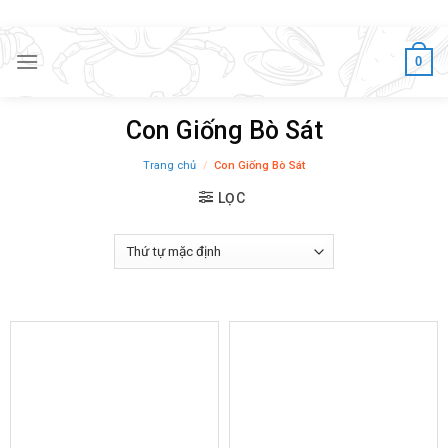
Skip
to
content
0
Con Giống Bò Sát
Trang chủ
/
Con Giống Bò Sát
LỌC