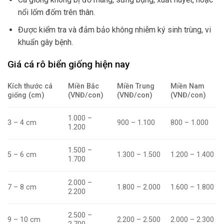
nổi lốm đốm trên thân.
Được kiểm tra và đảm bảo không nhiễm ký sinh trùng, vi
khuẩn gây bệnh.
Giá cá rô biển giống hiện nay
Kích thước cá
Miền Bắc
Miền Trung
Miền Nam
giống (cm)
(VNĐ/con)
(VNĐ/con)
(VNĐ/con)
1.000 –
3 – 4 cm
900 – 1.100
800 – 1.000
1.200
1.500 –
5 – 6 cm
1.300 – 1.500
1.200 – 1.400
1.700
2.000 –
7 – 8 cm
1.800 – 2.000
1.600 – 1.800
2.200
2.500 –
9 – 10 cm
2.200 – 2.500
2.000 – 2.300