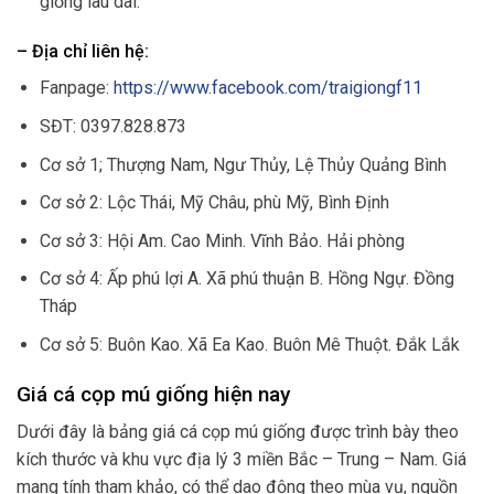
giống lâu dài.
– Địa chỉ liên hệ:
Fanpage:
https://www.facebook.com/traigiongf11
SĐT: 0397.828.873
Cơ sở 1; Thượng Nam, Ngư Thủy, Lệ Thủy Quảng Bình
Cơ sở 2: Lộc Thái, Mỹ Châu, phù Mỹ, Bình Định
Cơ sở 3: Hội Am. Cao Minh. Vĩnh Bảo. Hải phòng
Cơ sở 4: Ấp phú lợi A. Xã phú thuận B. Hồng Ngự. Đồng
Tháp
Cơ sở 5: Buôn Kao. Xã Ea Kao. Buôn Mê Thuột. Đắk Lắk
Giá cá cọp mú giống hiện nay
Dưới đây là bảng giá cá cọp mú giống được trình bày theo
kích thước và khu vực địa lý 3 miền Bắc – Trung – Nam. Giá
mang tính tham khảo, có thể dao động theo mùa vụ, nguồn