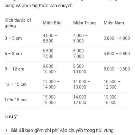
cung và phương thức vận chuyển:
Kích thước cá
Miền Bắc
Miền Trung
Miền Nam
giống
4.500 –
4.000 –
3 – 5 cm
3.800 – 4.800
5.500
5.000
6.500 –
6.000 –
6 – 8 cm
5.800 – 6.800
7.500
7.000
9.000 –
8.500 –
9 – 12 cm
8.000 – 9.500
10.500
10.000
12.000 –
11.000 –
10.500 –
13 – 15 cm
14.000
13.000
12.500
15.000 –
14.000 –
13.000 –
Trên 15 cm
18.000
17.000
16.000
Lưu ý:
Giá đã bao gồm chi phí vận chuyển trong nội vùng.