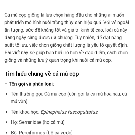
Cá mú cọp giống là lựa chọn hàng đầu cho những ai muốn
phát triển mô hình nuôi trồng thủy sản hiệu quả. Với vẻ ngoài
ấn tượng, sức đề kháng tốt và giá trị kinh tế cao, loài cá này
đang ngày càng được ưa chuộng. Tuy nhiên, để đạt năng
suất tối ưu, việc chọn giống chất lượng là yếu tố quyết định.
Bài viết này sẽ giúp bạn hiểu rõ hơn về đặc điểm, cách chọn
giống và những lưu ý quan trọng khi nuôi cá mú cọp.
Tìm hiểu chung về cá mú cọp
– Tên gọi và phân loại:
Tên thường gọi: Cá mú cọp (còn gọi là cá mú hoa nâu, cá
mú vằn).
Tên khoa học:
Epinephelus fuscoguttatus
.
Họ: Serranidae (họ cá mú).
Bộ: Perciformes (bộ cá vược).