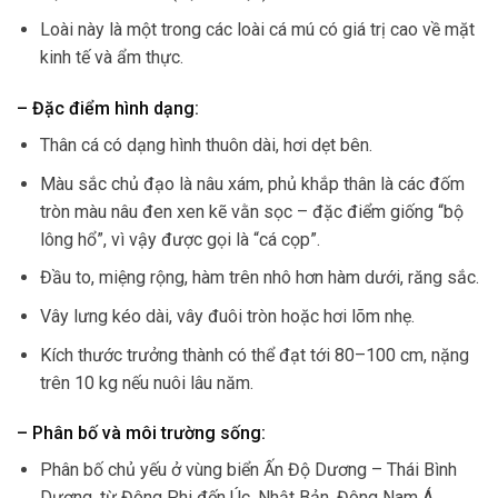
Loài này là một trong các loài cá mú có giá trị cao về mặt
kinh tế và ẩm thực.
– Đặc điểm hình dạng:
Thân cá có dạng hình thuôn dài, hơi dẹt bên.
Màu sắc chủ đạo là nâu xám, phủ khắp thân là các đốm
tròn màu nâu đen xen kẽ vằn sọc – đặc điểm giống “bộ
lông hổ”, vì vậy được gọi là “cá cọp”.
Đầu to, miệng rộng, hàm trên nhô hơn hàm dưới, răng sắc.
Vây lưng kéo dài, vây đuôi tròn hoặc hơi lõm nhẹ.
Kích thước trưởng thành có thể đạt tới 80–100 cm, nặng
trên 10 kg nếu nuôi lâu năm.
– Phân bố và môi trường sống:
Phân bố chủ yếu ở vùng biển Ấn Độ Dương – Thái Bình
Dương, từ Đông Phi đến Úc, Nhật Bản, Đông Nam Á.