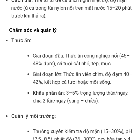
Cách thả:
Thả từ từ để cá thích nghi nhiệt độ, độ mặn
nước (ủ cá trong túi nylon nổi trên mặt nước 15–20 phút
trước khi thả ra).
– Chăm sóc và quản lý
Thức ăn:
Giai đoạn đầu: Thức ăn công nghiệp nổi (45–
48% đạm), cá tươi cắt nhỏ, tép, mực.
Giai đoạn lớn: Thức ăn viên chìm, độ đạm 40–
42%, kết hợp cá tươi hoặc mồi sống.
Khẩu phần ăn:
3–5% trọng lượng thân/ngày,
chia 2 lần/ngày (sáng – chiều).
Quản lý môi trường:
Thường xuyên kiểm tra độ mặn (15–30‰), pH
(7,5–8,5), nhiệt độ (26–30°C), oxy hòa tan > 4