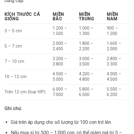
cung cấp.
KÍCH THƯỚC CÁ
MIỀN
MIỀN
MIỀN
GIỐNG
BẮC
TRUNG
NAM
1.200 –
1.000 –
900 –
3 – 5 cm
1.500
1.300
1.200
2.000 –
1.800 –
1.600 –
5 – 7 cm
2.400
2.200
2.000
3.200 –
3.000 –
2.800 –
7 – 10 cm
3.800
3.500
3.300
4.500 –
4.200 –
4.000 –
10 – 12 cm
5.000
4.800
4.500
6.000 –
5.800 –
5.500 –
Trên 12 cm (loại VIP)
7.000
6.500
6.200
Ghi chú:
Giá trên áp dụng cho số lượng từ 100 con trở lên.
Nếu mua sỉ từ 500 – 1.000 con, có thể giảm giá từ 5 –