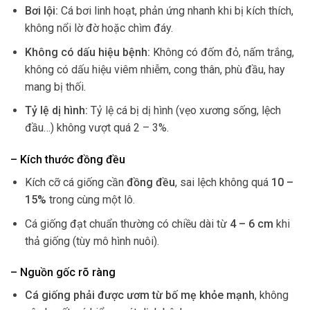
Bơi lội:
Cá bơi linh hoạt, phản ứng nhanh khi bị kích thích,
không nổi lờ đờ hoặc chìm đáy.
Không có dấu hiệu bệnh:
Không có đốm đỏ, nấm trắng,
không có dấu hiệu viêm nhiễm, cong thân, phù đầu, hay
mang bị thối.
Tỷ lệ dị hình:
Tỷ lệ cá bị dị hình (vẹo xương sống, lệch
đầu…) không vượt quá 2 – 3%.
– Kích thước đồng đều
Kích cỡ cá giống cần
đồng đều
, sai lệch không quá
10 –
15%
trong cùng một lô.
Cá giống đạt chuẩn thường có chiều dài từ
4 – 6 cm
khi
thả giống (tùy mô hình nuôi).
– Nguồn gốc rõ ràng
Cá giống phải được ươm từ bố mẹ khỏe mạnh
, không