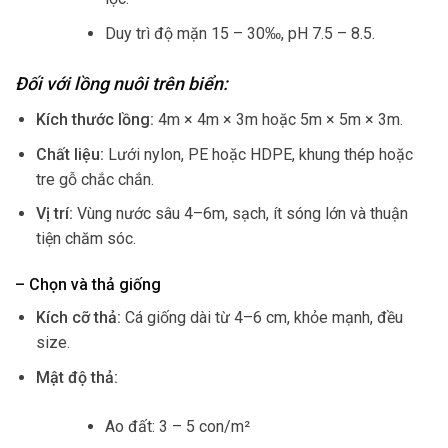
Duy trì độ mặn 15 – 30‰, pH 7.5 – 8.5.
Đối với lồng nuôi trên biển:
Kích thước lồng:
4m × 4m × 3m hoặc 5m × 5m × 3m.
Chất liệu:
Lưới nylon, PE hoặc HDPE, khung thép hoặc
tre gỗ chắc chắn.
Vị trí:
Vùng nước sâu 4–6m, sạch, ít sóng lớn và thuận
tiện chăm sóc.
– Chọn và thả giống
Kích cỡ thả:
Cá giống dài từ 4–6 cm, khỏe mạnh, đều
size.
Mật độ thả:
Ao đất: 3 – 5 con/m²