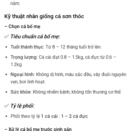
năm.
Kỹ thuật nhân giống cá sơn thóc
– Chọn cá bố mẹ
✅
Tiêu chuẩn cá bố mẹ:
Tuổi thành thục:
Từ 8 – 12 tháng tuổi trở lên.
Trọng lượng:
Cá cái đạt 0.8 – 1.5kg, cá đực từ 0.6 –
1.2kg.
Ngoại hình:
Không dị hình, màu sắc đều, vây đuôi nguyên
vẹn, bơi linh hoạt.
Sức khỏe:
Không nhiễm bệnh, không tổn thương cơ thể.
✅
Tỷ lệ phối:
Phối theo tỷ lệ
1 cá cái : 1 – 2 cá đực
.
– Xử lý cá bố mẹ trước sinh sản