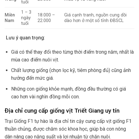
tuổi
1 – 3
Miền
18.000 –
Giá cạnh tranh, nguồn cung dồi
ngày
Nam
22.000
dào hơn ở một số tỉnh ĐBSCL
tuổi
Lưu ý quan trọng
:
Giá có thể thay đổi theo từng thời điểm trong năm, nhất là
mùa cao điểm nuôi vịt.
Chất lượng giống (chọn lọc kỹ, tiêm phòng đủ) cũng ảnh
hưởng đến mức giá.
Những con giống khỏe mạnh, đồng đều thường có giá
cao hơn vài nghìn đồng mỗi con.
Địa chỉ cung cấp giống vịt Triết Giang uy tín
Trại Giống F1 tự hào là địa chỉ tin cậy cung cấp vịt giống F1
thuần chủng, được chăm sóc khoa học, giúp bà con nông
dân nâng cao năng suất và lợi nhuận từ chăn nuôi.