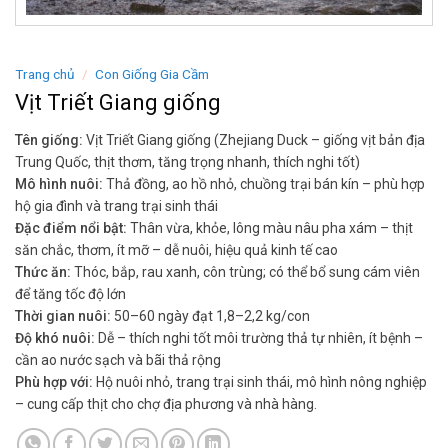
Trang chủ
/
Con Giống Gia Cầm
Vịt Triết Giang giống
Tên giống:
Vịt Triết Giang giống (Zhejiang Duck – giống vịt bản địa
Trung Quốc, thịt thơm, tăng trọng nhanh, thích nghi tốt)
Mô hình nuôi:
Thả đồng, ao hồ nhỏ, chuồng trại bán kín – phù hợp
hộ gia đình và trang trại sinh thái
Đặc điểm nổi bật:
Thân vừa, khỏe, lông màu nâu pha xám – thịt
săn chắc, thơm, ít mỡ – dễ nuôi, hiệu quả kinh tế cao
Thức ăn:
Thóc, bắp, rau xanh, côn trùng; có thể bổ sung cám viên
để tăng tốc độ lớn
Thời gian nuôi:
50–60 ngày đạt 1,8–2,2 kg/con
Độ khó nuôi:
Dễ – thích nghi tốt môi trường thả tự nhiên, ít bệnh –
cần ao nước sạch và bãi thả rộng
Phù hợp với:
Hộ nuôi nhỏ, trang trại sinh thái, mô hình nông nghiệp
– cung cấp thịt cho chợ địa phương và nhà hàng.