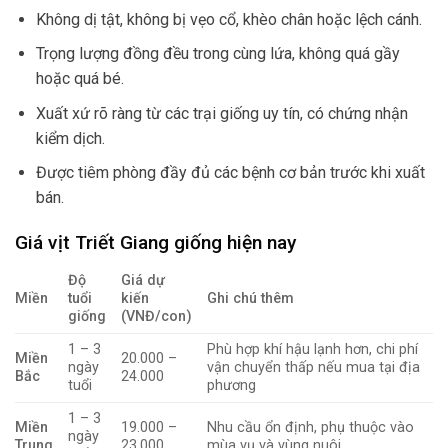
Không dị tật, không bị vẹo cổ, khèo chân hoặc lệch cánh.
Trọng lượng đồng đều trong cùng lứa, không quá gầy
hoặc quá bé.
Xuất xứ rõ ràng từ các trại giống uy tín, có chứng nhận
kiểm dịch.
Được tiêm phòng đầy đủ các bệnh cơ bản trước khi xuất
bán.
Giá vịt Triết Giang giống hiện nay
Độ
Giá dự
Miền
tuổi
kiến
Ghi chú thêm
giống
(VNĐ/con)
1 – 3
Phù hợp khí hậu lạnh hơn, chi phí
Miền
20.000 –
ngày
vận chuyển thấp nếu mua tại địa
Bắc
24.000
tuổi
phương
1 – 3
Miền
19.000 –
Nhu cầu ổn định, phụ thuộc vào
ngày
Trung
23.000
mùa vụ và vùng nuôi