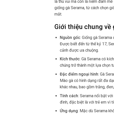
là thú vui mà còn là niềm đam mê 
giống gà Serama, từ cách chọn g
mắt.
Giới thiệu chung về
Nguồn gốc
:
Giống gà Serama c
Được biết đến từ thế kỷ 17, Se
cảnh được ưa chuộng.
Kích thước
:
Gà Serama có kích 
chúng trở thành một lựa chọn t
Đặc điểm ngoại hình
:
Gà Sera
Mào gà có hình dạng rất đa dạ
khác nhau, bao gồm trắng, đen,
Tính cách
:
Serama nổi bật với 
đình, đặc biệt là với trẻ em vì
Ứng dụng
:
Mặc dù Serama khôn