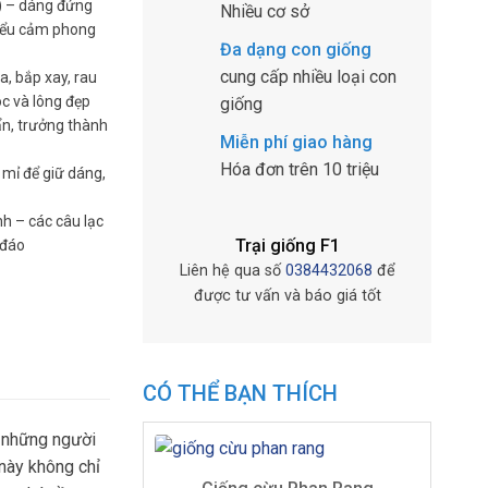
) – dáng đứng
Nhiều cơ sở
biểu cảm phong
Đa dạng con giống
cung cấp nhiều loại con
, bắp xay, rau
c và lông đẹp
giống
n, trưởng thành
Miễn phí giao hàng
Hóa đơn trên 10 triệu
 mỉ để giữ dáng,
h – các câu lạc
Trại giống F1
 đáo
Liên hệ qua số
0384432068
để
được tư vấn và báo giá tốt
CÓ THỂ BẠN THÍCH
o những người
 này không chỉ