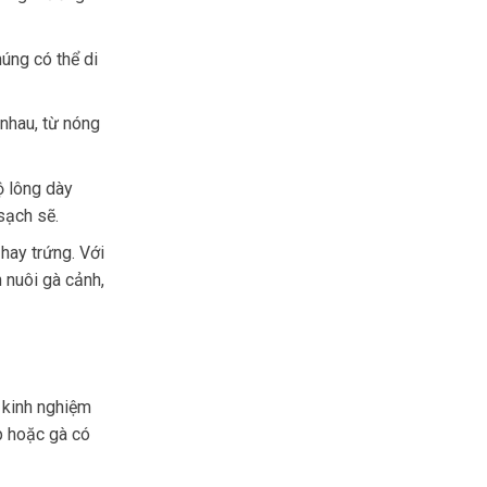
húng có thể di
 nhau, từ nóng
ộ lông dày
sạch sẽ.
hay trứng. Với
 nuôi gà cảnh,
 kinh nghiệm
p hoặc gà có