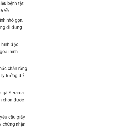
iệu bệnh tật
a về.
ình nhỏ gọn,
áng đi đứng
 hình đặc
goại hình
chắc chắn rằng
n lý tưởng để
ủa gà Serama.
ạn chọn được
 yêu cầu giấy
ấy chứng nhận