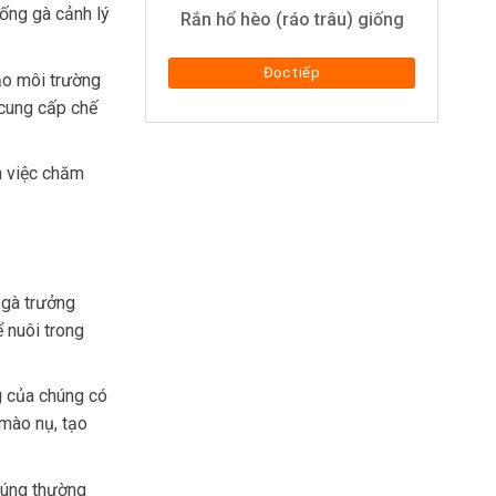
iống gà cảnh lý
Rắn hổ hèo (ráo trâu) giống
Đọc tiếp
ảo môi trường
 cung cấp chế
n việc chăm
 gà trưởng
ể nuôi trong
g của chúng có
 mào nụ, tạo
Chúng thường