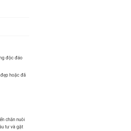
ông độc đáo
h đẹp hoặc đã
iển chăn nuôi
ầu tư và gặt