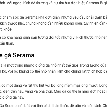
ảnh. Với ngoại hình dễ thương và sự thu hút đặc biệt, Serama là g
c chăm sóc gà Serama khá đơn giản, nhưng yêu cầu phải đảm b
kích thước nhỏ, chúng không cần nhiều không gian, tuy nhiên cần
ức khỏe.
 có khả năng sinh sản tương đối tốt, nhưng vì kích thước nhỏ nê
cẩn thận.
ủa gà Serama
 là một trong những giống gà nhỏ nhất thế giới. Trọng lượng của
1 kg, với bộ khung cơ thể nhỏ nhắn, làm cho chúng rất thích hợp đ
 có một dáng vẻ rất thu hút với bộ lông mềm mại, óng mượt. Lôn
g, đen đến nâu, vàng và pha trộn. Mào gà có thể là mào đơn hoặc
o giống gà này.
Gà Serama nổi bật với tính cách thân thiện, dễ gần và hiền lành. 