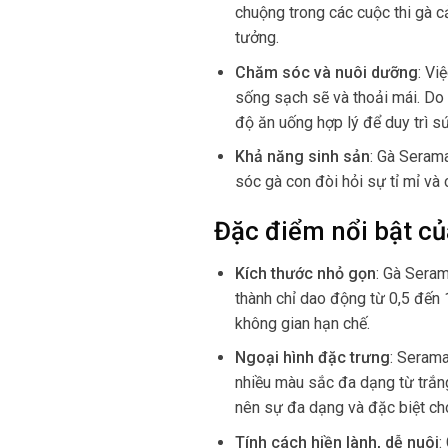
chuộng trong các cuộc thi gà c
tưởng.
Chăm sóc và nuôi dưỡng
:
Việ
sống sạch sẽ và thoải mái. Do 
độ ăn uống hợp lý để duy trì s
Khả năng sinh sản
:
Gà Serama
sóc gà con đòi hỏi sự tỉ mỉ và 
Đặc điểm nổi bật c
Kích thước nhỏ gọn
:
Gà Serama
thành chỉ dao động từ 0,5 đến 
không gian hạn chế.
Ngoại hình đặc trưng
:
Serama
nhiều màu sắc đa dạng từ trắn
nên sự đa dạng và đặc biệt ch
Tính cách hiền lành, dễ nuôi
: