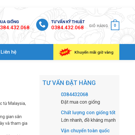
UA GIỐNG
TƯ VẤN KỸ THUẬT
0
GIỎ HÀNG
384.432.068
0384.432.068
Liên hệ
Khuyến mãi giờ vàng
TƯ VẤN ĐẶT HÀNG
0384432068
Đặt mua con giống
 từ Malaysia,
Chất lượng con giống tốt
ng gian sân
Lớn nhanh, đề kháng mạnh
bày và tham gia
Vận chuyển toàn quốc