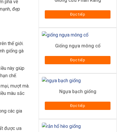
Giống cừu Phan Rang
ám phá về
 mạnh, đẹp
Đọc tiếp
ên thế giới.
Giống ngựa mông cổ
ành giống gà
Đọc tiếp
Điều này giúp
 hạn chế.
 mại, mượt mà.
Ngựa bạch giống
hiều màu sắc
Đọc tiếp
rong các gia
rất được ưa