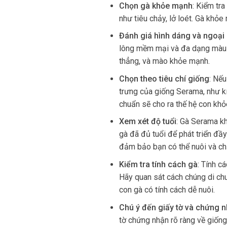
Chọn gà khỏe mạnh
:
Kiểm tra
như tiêu chảy, lở loét. Gà khỏ
Đánh giá hình dáng và ngoại 
lông mềm mại và đa dạng màu s
thẳng, và mào khỏe mạnh.
Chọn theo tiêu chí giống
:
Nếu
trưng của giống Serama, như kí
chuẩn sẽ cho ra thế hệ con kh
Xem xét độ tuổi
:
Gà Serama kh
gà đã đủ tuổi để phát triển đầ
đảm bảo bạn có thể nuôi và ch
Kiểm tra tính cách gà
:
Tính cá
Hãy quan sát cách chúng di ch
con gà có tính cách dễ nuôi.
Chú ý đến giấy tờ và chứng 
tờ chứng nhận rõ ràng về giốn