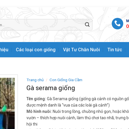
M
0
thiệu
Các loại con giống
Vật Tư Chăn Nuôi
Tin tức
Trang chủ
/
Con Giống Gia Cầm
Gà serama giống
Tên giống:
Gà Serama giống (giống gà cảnh có nguồn gốc
được mệnh danh là “vua của các loài gà cảnh”)
Mô hình nuôi:
Nuôi trong lồng, chuồng nhỏ gọn, hoặc khô
vườn – thích hợp nuôi cảnh, làm thú chơi tao nhã, trưng 
hội thi