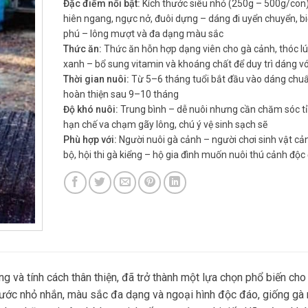
Đặc điểm nổi bật:
Kích thước siêu nhỏ (250g – 500g/con
hiên ngang, ngực nở, đuôi dựng – dáng đi uyển chuyển, 
phú – lông mượt và đa dạng màu sắc
Thức ăn:
Thức ăn hỗn hợp dạng viên cho gà cảnh, thóc lúa
xanh – bổ sung vitamin và khoáng chất để duy trì dáng vó
Thời gian nuôi:
Từ 5–6 tháng tuổi bắt đầu vào dáng chuẩ
hoàn thiện sau 9–10 tháng
Độ khó nuôi:
Trung bình – dễ nuôi nhưng cần chăm sóc tỉ
hạn chế va chạm gãy lông, chú ý vệ sinh sạch sẽ
Phù hợp với:
Người nuôi gà cảnh – người chơi sinh vật cản
bộ, hội thi gà kiểng – hộ gia đình muốn nuôi thú cảnh độc
g và tính cách thân thiện, đã trở thành một lựa chọn phổ biến ch
thước nhỏ nhắn, màu sắc đa dạng và ngoại hình độc đáo, giống gà