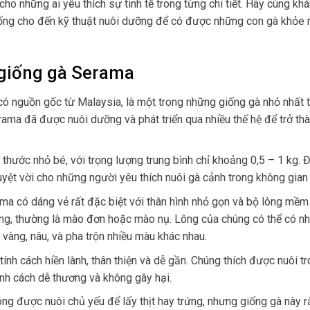
cho những ai yêu thích sự tinh tế trong từng chi tiết. Hãy cùng kh
iống cho đến kỹ thuật nuôi dưỡng để có được những con gà khỏe
 giống gà Serama
ó nguồn gốc từ Malaysia, là một trong những giống gà nhỏ nhất tr
rama đã được nuôi dưỡng và phát triển qua nhiều thế hệ để trở th
thước nhỏ bé, với trọng lượng trung bình chỉ khoảng 0,5 – 1 kg. 
uyệt vời cho những người yêu thích nuôi gà cảnh trong không gian
ma có dáng vẻ rất đặc biệt với thân hình nhỏ gọn và bộ lông mềm
ng, thường là mào đơn hoặc mào nụ. Lông của chúng có thể có n
 vàng, nâu, và pha trộn nhiều màu khác nhau.
tính cách hiền lành, thân thiện và dễ gần. Chúng thích được nuôi t
 tính cách dễ thương và không gây hại.
g được nuôi chủ yếu để lấy thịt hay trứng, nhưng giống gà này 