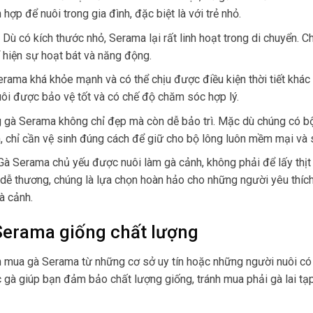
 hợp để nuôi trong gia đình, đặc biệt là với trẻ nhỏ.
:
Dù có kích thước nhỏ, Serama lại rất linh hoạt trong di chuyển. C
 hiện sự hoạt bát và năng động.
rama khá khỏe mạnh và có thể chịu được điều kiện thời tiết khác
uôi được bảo vệ tốt và có chế độ chăm sóc hợp lý.
 gà Serama không chỉ đẹp mà còn dễ bảo trì. Mặc dù chúng có b
, chỉ cần vệ sinh đúng cách để giữ cho bộ lông luôn mềm mại và 
Gà Serama chủ yếu được nuôi làm gà cảnh, không phải để lấy thịt 
h dễ thương, chúng là lựa chọn hoàn hảo cho những người yêu thích
gà cảnh.
erama giống chất lượng
 mua gà Serama từ những cơ sở uy tín hoặc những người nuôi có
c gà giúp bạn đảm bảo chất lượng giống, tránh mua phải gà lai tạ