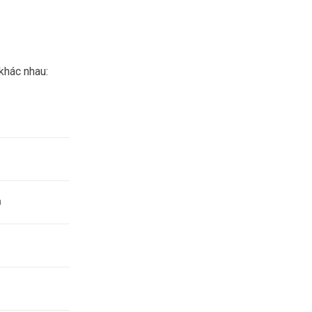
khác nhau:
n