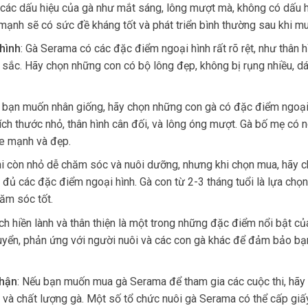
 các dấu hiệu của gà như mắt sáng, lông mượt mà, không có dấu h
e mạnh sẽ có sức đề kháng tốt và phát triển bình thường sau khi mu
hình
:
Gà Serama có các đặc điểm ngoại hình rất rõ rệt, như thân h
ắc. Hãy chọn những con có bộ lông đẹp, không bị rụng nhiều, d
 bạn muốn nhân giống, hãy chọn những con gà có đặc điểm ngoại
ch thước nhỏ, thân hình cân đối, và lông óng mượt. Gà bố mẹ có n
ỏe mạnh và đẹp.
i còn nhỏ dễ chăm sóc và nuôi dưỡng, nhưng khi chọn mua, hãy 
y đủ các đặc điểm ngoại hình. Gà con từ 2-3 tháng tuổi là lựa chọ
ăm sóc tốt.
ch hiền lành và thân thiện là một trong những đặc điểm nổi bật c
uyển, phản ứng với người nuôi và các con gà khác để đảm bảo b
nhận
:
Nếu bạn muốn mua gà Serama để tham gia các cuộc thi, hãy
g và chất lượng gà. Một số tổ chức nuôi gà Serama có thể cấp gi