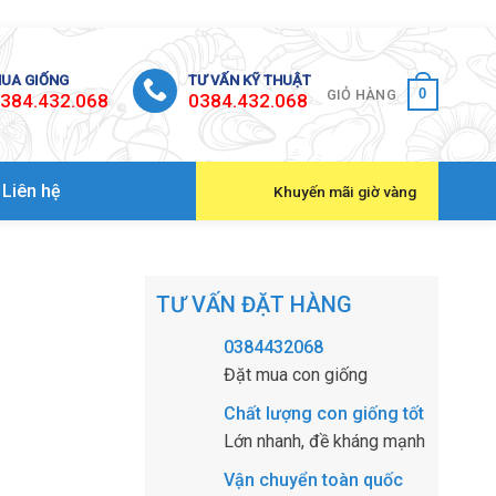
UA GIỐNG
TƯ VẤN KỸ THUẬT
0
GIỎ HÀNG
384.432.068
0384.432.068
Liên hệ
Khuyến mãi giờ vàng
TƯ VẤN ĐẶT HÀNG
0384432068
Đặt mua con giống
Chất lượng con giống tốt
Lớn nhanh, đề kháng mạnh
Vận chuyển toàn quốc