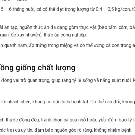
5 – 6 tháng nuôi, cá có thể đạt trọng lượng từ 0,4 – 0,5 kg/con, 
loài ăn tạp, nguồn thức ăn đa dạng gồm thực vật (bèo tấm, cám, bắ
giun, ốc xay nhuyễn), thức ăn công nghiệp.
ản quanh năm, ấp trứng trong miệng và có thể ương cá con trong 
hồng giống chất lượng
đóng vai trò quan trọng, giúp tăng tỷ lệ sống và năng suất nuôi. 
 lội nhanh nhẹn, không có dấu hiệu bệnh tật. Cơ thể cân đối, không
ích thước đồng đều, tránh chọn cá quá nhỏ hoặc yếu, đảm bảo tỷ 
các trại cá uy tín, đảm bảo nguồn gốc rõ ràng, không nhiễm bệnh.