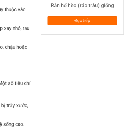
Rắn hổ hèo (ráo trâu) giống
tùy thuộc vào
Đọc tiếp
p xay nhỏ, rau
ao, chậu hoặc
Một số tiêu chí
 bị trầy xước,
lệ sống cao.