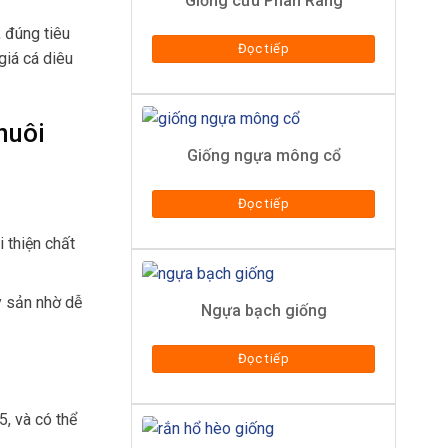
Giống cừu Phan Rang
 đúng tiêu
Đọc tiếp
giá cá diêu
nuôi
Giống ngựa mông cổ
Đọc tiếp
 thiện chất
ủy sản nhờ dễ
Ngựa bạch giống
Đọc tiếp
5, và có thể