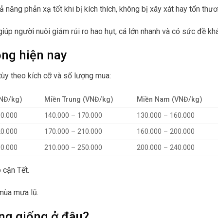
hả năng phản xạ tốt khi bị kích thích, không bị xây xát hay tổn thươ
iúp người nuôi giảm rủi ro hao hụt, cá lớn nhanh và có sức đề kh
ồng hiện nay
tùy theo kích cỡ và số lượng mua:
VNĐ/kg)
Miền Trung (VNĐ/kg)
Miền Nam (VNĐ/kg)
80.000
140.000 – 170.000
130.000 – 160.000
20.000
170.000 – 210.000
160.000 – 200.000
60.000
210.000 – 250.000
200.000 – 240.000
 cận Tết.
mùa mưa lũ.
ng giống ở đâu?