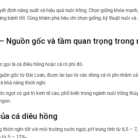
yết định năng suất và hiệu quả nuôi trồng. Chọn giống khỏe mạnh,
áng bệnh tốt. Cùng khám phá tiêu chí chọn giống, kỹ thuật nuôi và 
 – Nguồn gốc và tầm quan trọng trong 
c gọi là cá điêu hồng hoặc cá rô phi đỏ.
guồn gốc từ Đài Loan, được lai tạo từ các dòng cá rô phi nhằm cải
và khả năng thích nghi.
ước ngọt có giá trị kinh tế cao, phổ biến trong ngành nuôi trồng th
 ngon.
của cá diêu hồng
g thích nghi tốt với môi trường nước ngọt, pH trung tính từ 6,5 – 7,
 từ 5 – 12‰.