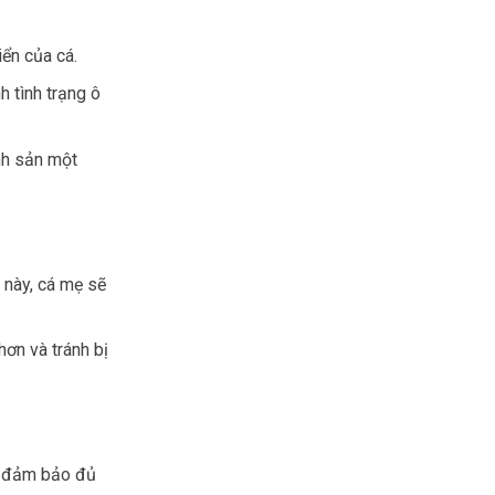
ển của cá.
h tình trạng ô
inh sản một
 này, cá mẹ sẽ
hơn và tránh bị
à, đảm bảo đủ