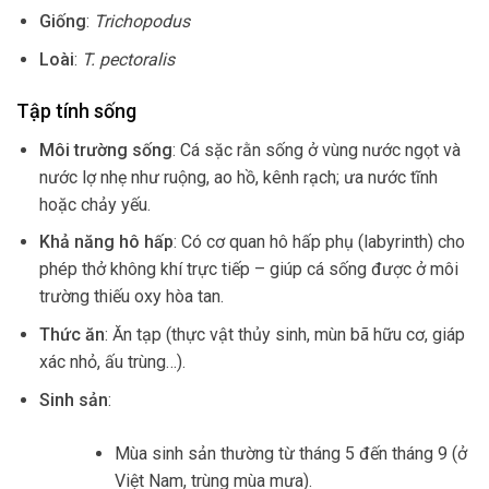
Giống
:
Trichopodus
Loài
:
T. pectoralis
Tập tính sống
Môi trường sống
: Cá sặc rằn sống ở vùng nước ngọt và
nước lợ nhẹ như ruộng, ao hồ, kênh rạch; ưa nước tĩnh
hoặc chảy yếu.
Khả năng hô hấp
: Có cơ quan hô hấp phụ (labyrinth) cho
phép thở không khí trực tiếp – giúp cá sống được ở môi
trường thiếu oxy hòa tan.
Thức ăn
: Ăn tạp (thực vật thủy sinh, mùn bã hữu cơ, giáp
xác nhỏ, ấu trùng…).
Sinh sản
:
Mùa sinh sản thường từ tháng 5 đến tháng 9 (ở
Việt Nam, trùng mùa mưa).