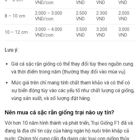
VND/con
VND
VND
VND
2.000 – 3.000
2.500
2.300
2.000
8 – 10 cm
VND/con
VND
VND
VND
3.000 – 4.000
3.500
3.200
3.000
10 – 12 cm
VND/con
VND
VND
VND
Lưu ý:
Giá cá sặc rằn giống có thể thay đổi tùy theo nguồn cung
và thời điểm trong năm (thường thay đổi vào mùa vụ).
Mức giá trên chỉ mang tính chất tham khảo và có thể có
sự biến động tùy vào các yếu tố như chất lượng cá giống,
vùng sản xuất, và số lượng đặt hàng.
Nên mua cá sặc rằn giống trại nào uy tín?
Với hơn 10 năm hình thành và phát triển, Trại Giống F1 đã và
đang là địa chỉ tin cậy của hàng ngàn hộ nuôi trên khắp cả
nước. Chúng tôi cung cấp đa dạng các loại con giống thủy