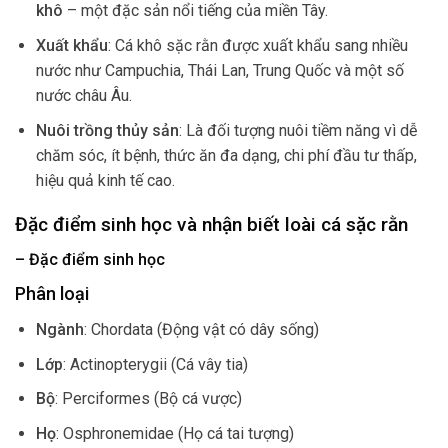
khô
– một đặc sản nổi tiếng của miền Tây.
Xuất khẩu
: Cá khô sặc rằn được xuất khẩu sang nhiều
nước như Campuchia, Thái Lan, Trung Quốc và một số
nước châu Âu.
Nuôi trồng thủy sản
: Là đối tượng nuôi tiềm năng vì dễ
chăm sóc, ít bệnh, thức ăn đa dạng, chi phí đầu tư thấp,
hiệu quả kinh tế cao.
Đặc điểm sinh học và nhận biết loài cá sặc rằn
– Đặc điểm sinh học
Phân loại
Ngành
: Chordata (Động vật có dây sống)
Lớp
: Actinopterygii (Cá vây tia)
Bộ
: Perciformes (Bộ cá vược)
Họ
: Osphronemidae (Họ cá tai tượng)