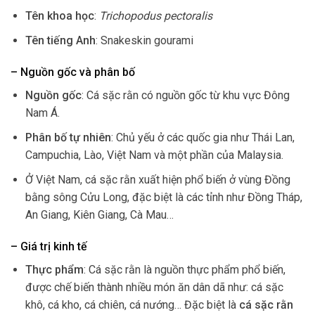
Tên khoa học
:
Trichopodus pectoralis
Tên tiếng Anh
: Snakeskin gourami
– Nguồn gốc và phân bố
Nguồn gốc
: Cá sặc rằn có nguồn gốc từ khu vực Đông
Nam Á.
Phân bố tự nhiên
: Chủ yếu ở các quốc gia như Thái Lan,
Campuchia, Lào, Việt Nam và một phần của Malaysia.
Ở Việt Nam, cá sặc rằn xuất hiện phổ biến ở vùng Đồng
bằng sông Cửu Long, đặc biệt là các tỉnh như Đồng Tháp,
An Giang, Kiên Giang, Cà Mau…
– Giá trị kinh tế
Thực phẩm
: Cá sặc rằn là nguồn thực phẩm phổ biến,
được chế biến thành nhiều món ăn dân dã như: cá sặc
khô, cá kho, cá chiên, cá nướng… Đặc biệt là
cá sặc rằn