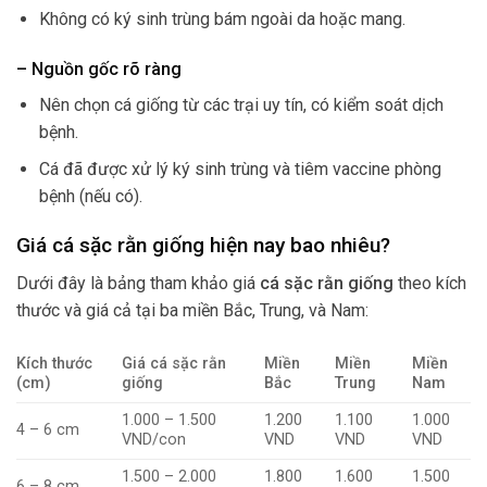
Không có ký sinh trùng bám ngoài da hoặc mang.
– Nguồn gốc rõ ràng
Nên chọn cá giống từ các trại uy tín, có kiểm soát dịch
bệnh.
Cá đã được xử lý ký sinh trùng và tiêm vaccine phòng
bệnh (nếu có).
Giá cá sặc rằn giống hiện nay bao nhiêu?
Dưới đây là bảng tham khảo giá
cá sặc rằn giống
theo kích
thước và giá cả tại ba miền Bắc, Trung, và Nam:
Kích thước
Giá cá sặc rằn
Miền
Miền
Miền
(cm)
giống
Bắc
Trung
Nam
1.000 – 1.500
1.200
1.100
1.000
4 – 6 cm
VND/con
VND
VND
VND
1.500 – 2.000
1.800
1.600
1.500
6 – 8 cm