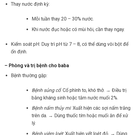
Thay nước định kỳ:
Mỗi tuần thay 20 – 30% nước.
Khi nước đục hoặc có mùi hôi, cần thay ngay.
Kiểm soát pH: Duy trì pH từ 7 – 8, có thể dùng vôi bột để
ổn định.
– Phòng và trị bệnh cho baba
Bệnh thường gặp:
Bệnh sủng cổ
: Cổ phình to, khó thở. → Điều trị
bằng kháng sinh hoặc tắm nước muối 2%.
Bệnh nấm thủy mi
: Xuất hiện các sợi nấm trắng
trên da. → Dùng thuốc tím hoặc muối ăn để xử
lý.
Bệnh viêm loét
: Xuất hiện vết loét đỏ. → Dùng