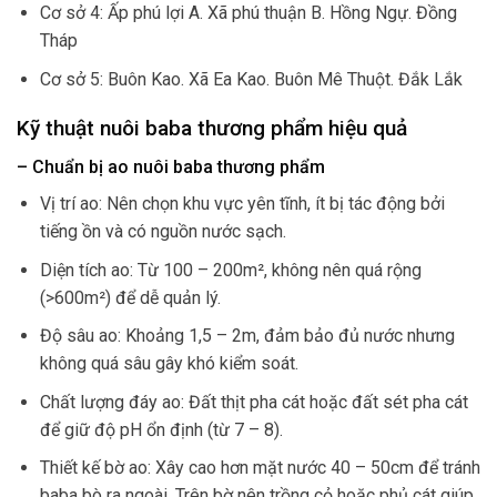
Cơ sở 4: Ấp phú lợi A. Xã phú thuận B. Hồng Ngự. Đồng
Tháp
Cơ sở 5: Buôn Kao. Xã Ea Kao. Buôn Mê Thuột. Đắk Lắk
Kỹ thuật nuôi baba thương phẩm hiệu quả
– Chuẩn bị ao nuôi baba thương phẩm
Vị trí ao: Nên chọn khu vực yên tĩnh, ít bị tác động bởi
tiếng ồn và có nguồn nước sạch.
Diện tích ao: Từ 100 – 200m², không nên quá rộng
(>600m²) để dễ quản lý.
Độ sâu ao: Khoảng 1,5 – 2m, đảm bảo đủ nước nhưng
không quá sâu gây khó kiểm soát.
Chất lượng đáy ao: Đất thịt pha cát hoặc đất sét pha cát
để giữ độ pH ổn định (từ 7 – 8).
Thiết kế bờ ao: Xây cao hơn mặt nước 40 – 50cm để tránh
baba bò ra ngoài. Trên bờ nên trồng cỏ hoặc phủ cát giúp