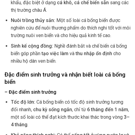
khẩu, đặc biệt ở dạng
cá khô, cá chế biến sẵn
sang các
thị trường châu Á.
Nuôi trồng thủy sản:
Một số loài cá bống biển được
nghiên cứu để nuôi thương phẩm do thích nghi tốt với môi
trường nuôi ven biển và cho hiệu quả kinh tế cao.
Sinh kế cộng đồng:
Nghề đánh bắt và chế biến cá bống
biển góp phần
tạo việc làm
và
thu nhập ổn định
cho
nhiều hộ dân ven biển.
Đặc điểm sinh trưởng và nhận biết loài cá bống
biển
– Đặc điểm sinh trưởng
Tốc độ lớn:
Cá bống biển có tốc độ sinh trưởng tương
đối nhanh,
chu kỳ sống ngắn
, chỉ từ
6 tháng đến 1 năm
,
một số loài có thể đạt kích thước khai thác trong vòng
3–
4 tháng
.