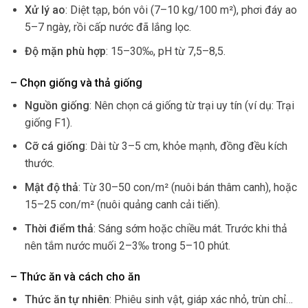
Xử lý ao
: Diệt tạp, bón vôi (7–10 kg/100 m²), phơi đáy ao
5–7 ngày, rồi cấp nước đã lắng lọc.
Độ mặn phù hợp
: 15–30‰, pH từ 7,5–8,5.
– Chọn giống và thả giống
Nguồn giống
: Nên chọn cá giống từ trại uy tín (ví dụ: Trại
giống F1).
Cỡ cá giống
: Dài từ 3–5 cm, khỏe mạnh, đồng đều kích
thước.
Mật độ thả
: Từ 30–50 con/m² (nuôi bán thâm canh), hoặc
15–25 con/m² (nuôi quảng canh cải tiến).
Thời điểm thả
: Sáng sớm hoặc chiều mát. Trước khi thả
nên tắm nước muối 2–3‰ trong 5–10 phút.
– Thức ăn và cách cho ăn
Thức ăn tự nhiên
: Phiêu sinh vật, giáp xác nhỏ, trùn chỉ…