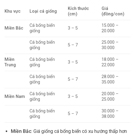
Kích thước
Giá
Khu vực
Loại cá giống
(cm)
(đồng/con)
Cá bống biển
15.000 –
Miền Bắc
3 – 5
giống
20.000
Cá bống biển
25.000 –
5 – 7
giống
30.000
Miền
Cá bống biển
18.000 –
3 – 5
Trung
giống
22.000
Cá bống biển
28.000 –
5 – 7
giống
35.000
Cá bống biển
20.000 –
Miền Nam
3 – 5
giống
25.000
Cá bống biển
30.000 –
5 – 7
giống
38.000
Miền Bắc
: Giá giống cá bống biển có xu hướng thấp hơn