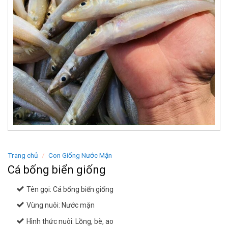
Trang chủ
/
Con Giống Nước Mặn
Cá bống biển giống
Tên gọi: Cá bống biển giống
Vùng nuôi: Nước mặn
Hình thức nuôi: Lồng, bè, ao