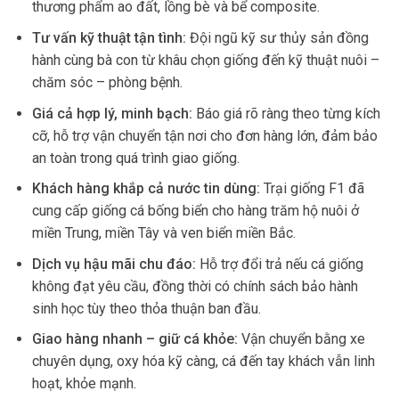
thương phẩm ao đất, lồng bè và bể composite.
Tư vấn kỹ thuật tận tình:
Đội ngũ kỹ sư thủy sản đồng
hành cùng bà con từ khâu chọn giống đến kỹ thuật nuôi –
chăm sóc – phòng bệnh.
Giá cả hợp lý, minh bạch:
Báo giá rõ ràng theo từng kích
cỡ, hỗ trợ vận chuyển tận nơi cho đơn hàng lớn, đảm bảo
an toàn trong quá trình giao giống.
Khách hàng khắp cả nước tin dùng:
Trại giống F1 đã
cung cấp giống cá bống biển cho hàng trăm hộ nuôi ở
miền Trung, miền Tây và ven biển miền Bắc.
Dịch vụ hậu mãi chu đáo:
Hỗ trợ đổi trả nếu cá giống
không đạt yêu cầu, đồng thời có chính sách bảo hành
sinh học tùy theo thỏa thuận ban đầu.
Giao hàng nhanh – giữ cá khỏe:
Vận chuyển bằng xe
chuyên dụng, oxy hóa kỹ càng, cá đến tay khách vẫn linh
hoạt, khỏe mạnh.