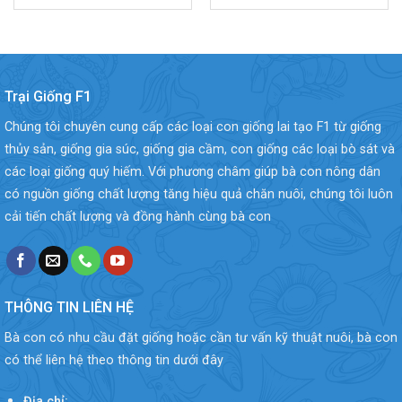
Trại Giống F1
Chúng tôi chuyên cung cấp các loại con giống lai tạo F1 từ giống
thủy sản, giống gia súc, giống gia cầm, con giống các loại bò sát và
các loại giống quý hiếm. Với phương châm giúp bà con nông dân
có nguồn giống chất lượng tăng hiệu quả chăn nuôi, chúng tôi luôn
cải tiến chất lượng và đồng hành cùng bà con
THÔNG TIN LIÊN HỆ
Bà con có nhu cầu đặt giống hoặc cần tư vấn kỹ thuật nuôi, bà con
có thể liên hệ theo thông tin dưới đây
Địa chỉ: