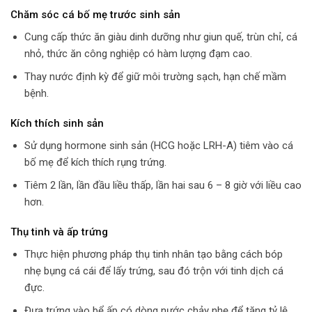
Chăm sóc cá bố mẹ trước sinh sản
Cung cấp thức ăn giàu dinh dưỡng như giun quế, trùn chỉ, cá
nhỏ, thức ăn công nghiệp có hàm lượng đạm cao.
Thay nước định kỳ để giữ môi trường sạch, hạn chế mầm
bệnh.
Kích thích sinh sản
Sử dụng hormone sinh sản (HCG hoặc LRH-A) tiêm vào cá
bố mẹ để kích thích rụng trứng.
Tiêm 2 lần, lần đầu liều thấp, lần hai sau 6 – 8 giờ với liều cao
hơn.
Thụ tinh và ấp trứng
Thực hiện phương pháp thụ tinh nhân tạo bằng cách bóp
nhẹ bụng cá cái để lấy trứng, sau đó trộn với tinh dịch cá
đực.
Đưa trứng vào bể ấp có dòng nước chảy nhẹ để tăng tỷ lệ