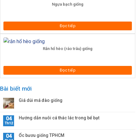
Ngựa bạch giống
Đọc tiếp
Rắn hổ hèo (ráo trâu) giống
Đọc tiếp
Bài biết mới
Giá dúi má đào giống
Hướng dẫn nuôi cá thác lác trong bể bạt
04
Th12
Ốc bươu giống TPHCM
04