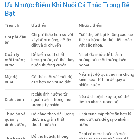
Ưu Nhược Điểm Khi Nuôi Cá Thác Trong Bể
Bạt
Tiêu chí
Ưu điểm
Nhược điểm
Chi phí thấp hơn so với
Tuổi thọ bể bạt không cao, có
Chi phí đầu
xây bể xi măng, dễ lắp
thể hư hỏng do thời tiết hoặc
tư
đặt và di chuyển.
vật sắc nhọn.
Quản lý
Dễ kiểm soát chất
Nhiệt độ nước dễ bị ảnh
môi trường
lượng nước, có thể thay
hưởng bởi môi trường bên
nước
nước thường xuyên.
ngoài.
Nếu mật độ quá cao mà không
Mật độ
Có thể nuôi với mật độ
kiểm soát tốt thì dễ gây ô
nuôi
cao hơn so với ao đất.
nhiễm nước.
Ít chịu ảnh hưởng từ
Nếu dịch bệnh xảy ra, có thể
Dịch bệnh
nguồn bệnh trong môi
lây lan nhanh trong bể.
trường tự nhiên.
Thức ăn và
Dễ dàng theo dõi lượng
Phải cung cấp thức ăn hợp lý,
quản lý
thức ăn, giảm thất
nếu dư thừa dễ gây ô nhiễm
dinh dưỡng
thoát thức ăn.
nước.
Phải xả nước hoặc có biện
Dễ thu hoạch, không