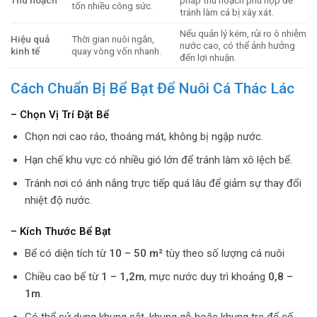
Thu hoạch
pháp thu hoạch phù hợp để
tốn nhiều công sức.
tránh làm cá bị xây xát.
Nếu quản lý kém, rủi ro ô nhiễm
Hiệu quả
Thời gian nuôi ngắn,
nước cao, có thể ảnh hưởng
kinh tế
quay vòng vốn nhanh.
đến lợi nhuận.
Cách Chuẩn Bị Bể Bạt Để Nuôi Cá Thác Lác
– Chọn Vị Trí Đặt Bể
Chọn nơi cao ráo, thoáng mát, không bị ngập nước.
Hạn chế khu vực có nhiều gió lớn để tránh làm xô lệch bể.
Tránh nơi có ánh nắng trực tiếp quá lâu để giảm sự thay đổi
nhiệt độ nước.
– Kích Thước Bể Bạt
Bể có diện tích từ
10 – 50 m²
tùy theo số lượng cá nuôi
Chiều cao bể từ
1 – 1,2m
, mực nước duy trì khoảng
0,8 –
1m
.