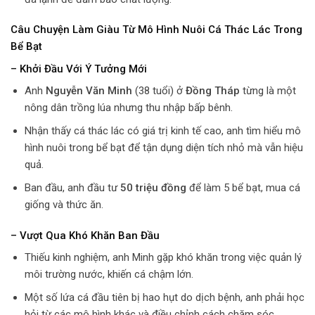
Câu Chuyện Làm Giàu Từ Mô Hình Nuôi Cá Thác Lác Trong
Bể Bạt
– Khởi Đầu Với Ý Tưởng Mới
Anh
Nguyễn Văn Minh
(38 tuổi) ở
Đồng Tháp
từng là một
nông dân trồng lúa nhưng thu nhập bấp bênh.
Nhận thấy cá thác lác có giá trị kinh tế cao, anh tìm hiểu mô
hình nuôi trong bể bạt để tận dụng diện tích nhỏ mà vẫn hiệu
quả.
Ban đầu, anh đầu tư
50 triệu đồng
để làm 5 bể bạt, mua cá
giống và thức ăn.
– Vượt Qua Khó Khăn Ban Đầu
Thiếu kinh nghiệm, anh Minh gặp khó khăn trong việc quản lý
môi trường nước, khiến cá chậm lớn.
Một số lứa cá đầu tiên bị hao hụt do dịch bệnh, anh phải học
hỏi từ các mô hình khác và điều chỉnh cách chăm sóc.