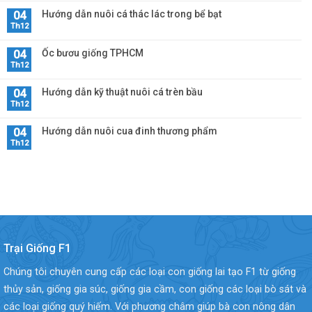
Hướng dẫn nuôi cá thác lác trong bể bạt
04
Th12
Ốc bươu giống TPHCM
04
Th12
Hướng dẫn kỹ thuật nuôi cá trèn bầu
04
Th12
Hướng dẫn nuôi cua đinh thương phẩm
04
Th12
Trại Giống F1
Chúng tôi chuyên cung cấp các loại con giống lai tạo F1 từ giống
thủy sản, giống gia súc, giống gia cầm, con giống các loại bò sát và
các loại giống quý hiếm. Với phương châm giúp bà con nông dân