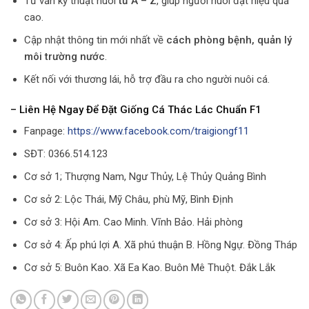
Tư vấn kỹ thuật nuôi
từ A – Z
, giúp người nuôi đạt hiệu quả
cao.
Cập nhật thông tin mới nhất về
cách phòng bệnh, quản lý
môi trường nước
.
Kết nối với thương lái, hỗ trợ đầu ra cho người nuôi cá.
– Liên Hệ Ngay Để Đặt Giống Cá Thác Lác Chuẩn F1
Fanpage:
https://www.facebook.com/traigiongf11
SĐT: 0366.514.123
Cơ sở 1; Thượng Nam, Ngư Thủy, Lệ Thủy Quảng Bình
Cơ sở 2: Lộc Thái, Mỹ Châu, phù Mỹ, Bình Định
Cơ sở 3: Hội Am. Cao Minh. Vĩnh Bảo. Hải phòng
Cơ sở 4: Ấp phú lợi A. Xã phú thuận B. Hồng Ngự. Đồng Tháp
Cơ sở 5: Buôn Kao. Xã Ea Kao. Buôn Mê Thuột. Đắk Lắk