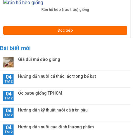
Rắn hổ hèo (ráo trâu) giống
Đọc tiếp
Bài biết mới
Giá dúi má đào giống
Hướng dẫn nuôi cá thác lác trong bể bạt
04
Th12
Ốc bươu giống TPHCM
04
Th12
Hướng dẫn kỹ thuật nuôi cá trèn bầu
04
Th12
Hướng dẫn nuôi cua đinh thương phẩm
04
Th12