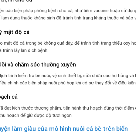
ện các biện pháp phòng bệnh cho cá, như tiêm vaccine hoặc sử dụn
 lạm dụng thuốc kháng sinh để tránh tình trạng kháng thuốc và bảo 
ý mật độ cá
 mật độ cá trong bè không quá dày, để tránh tình trạng thiếu oxy ho
 tránh lây lan dịch bệnh.
dõi và chăm sóc thường xuyên
ịch trình kiểm tra bè nuôi, vệ sinh thiết bị, sửa chữa các hư hỏng và
điều chỉnh các biện pháp nuôi phù hợp khi có sự thay đổi về điều kiện
oạch cá
đã đạt kích thước thương phẩm, tiến hành thu hoạch đúng thời điểm 
thu hoạch để giữ được độ tươi ngon.
yện làm giàu của mô hình nuôi cá bè trên biển