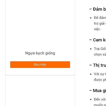
– Đảm bả
Để đảm 
trợ giả
việc.
– Cam k
Trại Gi
Ngựa bạch giống
chọn sả
Đọc tiếp
– Thị tr
Với sự 
được ph
– Mua gi
Đến với
muốn ph