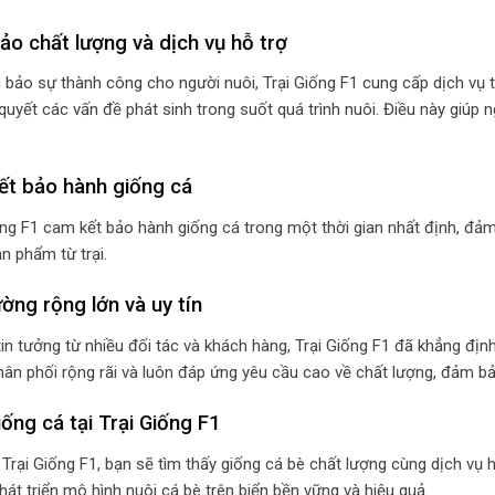
o chất lượng và dịch vụ hỗ trợ
bảo sự thành công cho người nuôi, Trại Giống F1 cung cấp dịch vụ tư 
i quyết các vấn đề phát sinh trong suốt quá trình nuôi. Điều này giú
ết bảo hành giống cá
ống F1 cam kết bảo hành giống cá trong một thời gian nhất định, đảm
n phẩm từ trại.
ường rộng lớn và uy tín
tin tưởng từ nhiều đối tác và khách hàng, Trại Giống F1 đã khẳng định
ân phối rộng rãi và luôn đáp ứng yêu cầu cao về chất lượng, đảm bảo
ống cá tại Trại Giống F1
 Trại Giống F1, bạn sẽ tìm thấy giống cá bè chất lượng cùng dịch vụ 
át triển mô hình nuôi cá bè trên biển bền vững và hiệu quả.