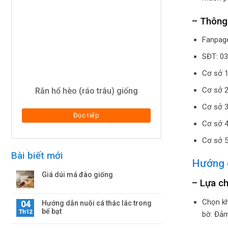
– Thông 
Fanpag
SĐT: 03
Cơ sở 1
Cơ sở 2
Rắn hổ hèo (ráo trâu) giống
Cơ sở 3
Đọc tiếp
Cơ sở 4
Cơ sở 5
Bài biết mới
Hướng d
Giá dúi má đào giống
– Lựa ch
Chọn kh
Hướng dẫn nuôi cá thác lác trong
04
bể bạt
Th12
bờ. Đảm