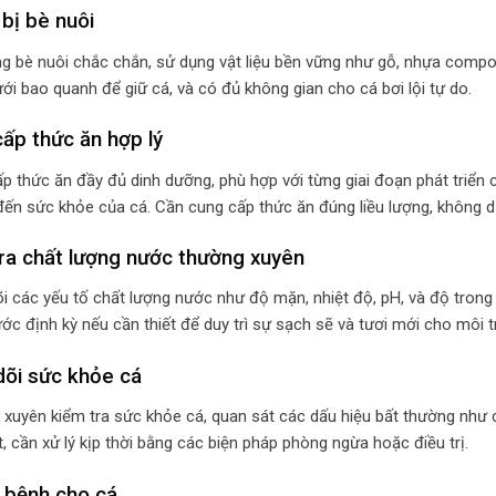
bị bè nuôi
g bè nuôi chắc chắn, sử dụng vật liệu bền vững như gỗ, nhựa composi
ưới bao quanh để giữ cá, và có đủ không gian cho cá bơi lội tự do.
ấp thức ăn hợp lý
p thức ăn đầy đủ dinh dưỡng, phù hợp với từng giai đoạn phát triển 
ến sức khỏe của cá. Cần cung cấp thức ăn đúng liều lượng, không d
ra chất lượng nước thường xuyên
i các yếu tố chất lượng nước như độ mặn, nhiệt độ, pH, và độ tron
ớc định kỳ nếu cần thiết để duy trì sự sạch sẽ và tươi mới cho môi t
dõi sức khỏe cá
xuyên kiểm tra sức khỏe cá, quan sát các dấu hiệu bất thường như c
t, cần xử lý kịp thời bằng các biện pháp phòng ngừa hoặc điều trị.
 bệnh cho cá