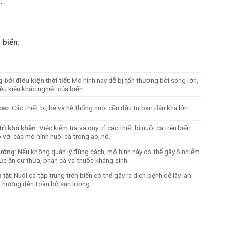
.
 biển:
 bởi điều kiện thời tiết
: Mô hình này dễ bị tổn thương bởi sóng lớn,
ều kiện khắc nghiệt của biển.
cao
: Các thiết bị, bè và hệ thống nuôi cần đầu tư ban đầu khá lớn.
trì khó khăn
: Việc kiểm tra và duy trì các thiết bị nuôi cá trên biển
với các mô hình nuôi cá trong ao, hồ.
rường
: Nếu không quản lý đúng cách, mô hình này có thể gây ô nhiễm
ức ăn dư thừa, phân cá và thuốc kháng sinh.
 tật
: Nuôi cá tập trung trên biển có thể gây ra dịch bệnh dễ lây lan
h hưởng đến toàn bộ sản lượng.