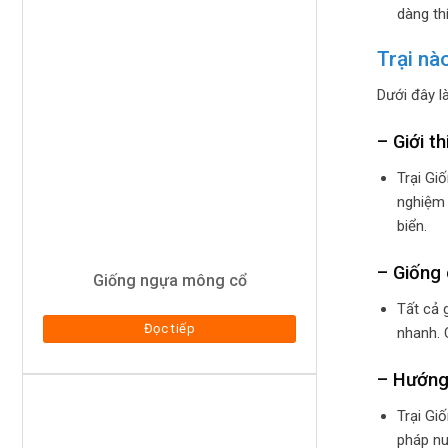
dàng thí
Trại nà
Dưới đây l
– Giới t
Trại Gi
nghiệm 
biển.
– Giống 
Giống ngựa mông cổ
Tất cả 
Đọc tiếp
nhanh. 
– Hướng 
Trại Gi
pháp nu