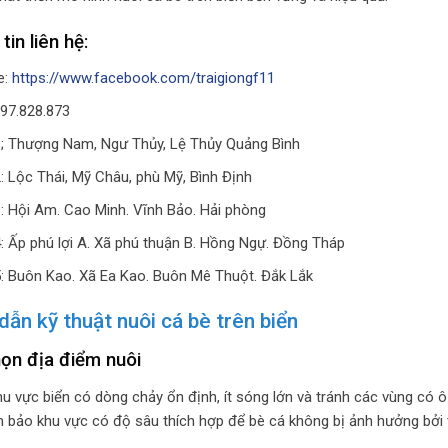
tin liên hệ:
e:
https://www.facebook.com/traigiongf11
97.828.873
; Thượng Nam, Ngư Thủy, Lệ Thủy Quảng Bình
: Lộc Thái, Mỹ Châu, phù Mỹ, Bình Định
: Hội Am. Cao Minh. Vĩnh Bảo. Hải phòng
: Ấp phú lợi A. Xã phú thuận B. Hồng Ngự. Đồng Tháp
: Buôn Kao. Xã Ea Kao. Buôn Mê Thuột. Đắk Lắk
ẫn kỹ thuật nuôi cá bè trên biển
ọn địa điểm nuôi
u vực biển có dòng chảy ổn định, ít sóng lớn và tránh các vùng có
 bảo khu vực có độ sâu thích hợp để bè cá không bị ảnh hưởng bởi t