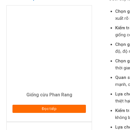
Chọn g
xuất rõ
Kiểm t
giống có
Chọn g
độ, độ 
Chọn g
thời gia
Quan sá
mạnh, c
Lựa ch
Giống cừu Phan Rang
thiệt hạ
Đọc tiếp
Kiểm tr
không b
Lựa chọ