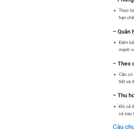
Thực hi
hạn chế
– Quản l
Đảm bảo
mạnh và
– Theo 
Cần có l
tiết và 
– Thu h
Khi cá 
cá sau 
Câu chu