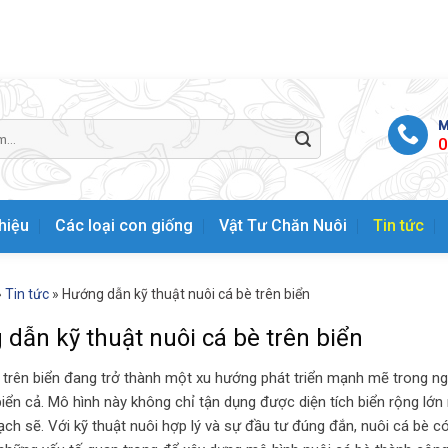
M
0
thiệu
Các loại con giống
Vật Tư Chăn Nuôi
Tin tức
»
Tin tức
»
Hướng dẫn kỹ thuật nuôi cá bè trên biển
dẫn kỹ thuật nuôi cá bè trên biển
 trên biển đang trở thành một xu hướng phát triển mạnh mẽ trong ng
biển cả. Mô hình này không chỉ tận dụng được diện tích biển rộng lớ
sạch sẽ. Với kỹ thuật nuôi hợp lý và sự đầu tư đúng đắn, nuôi cá bè có