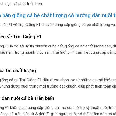
ch nghi và phát triển hơn.
o bán giống cá bè chất lượng có hướng dẫn nuôi t
à bài PR về Trại Giống F1 chuyên cung cấp giống cá bè chất lượng và 
hiệu về Trại Giống F1
ống F1 là cơ sở uy tín chuyên cung cấp giống cá bè chất lượng cao, đ
lâu năm trong ngành thủy sản, Trại Giống F1 cam kết cung cấp sản p
cá bè chất lượng
giống cá tại Trại Giống F1 đều được chọn lọc từ những cá thể khỏe 
Chúng được nuôi trong môi trường đạt chuẩn, giúp phát triển toàn diệ
dẫn nuôi cá bè trên biển
ống F1 không chỉ cung cấp giống cá, mà còn hỗ trợ kỹ thuật nuôi trồ
ôi cá bè trên biển từ A đến Z, giúp người nuôi có thể chăm sóc cá t