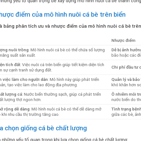
hững yếu tố quan trọng để xây dựng mô hình nuôi cá bè thành công
hược điểm của mô hình nuôi cá bè trên biển
là bảng phân tích ưu và nhược điểm của mô hình nuôi cá bè trên
Nhược điểm
ượng nuôi trồng
: Mô hình nuôi cá bè có thể chứa số lượng
Dễ bị ảnh hưởng
 năng suất sản xuất.
bão hoặc các đi
ện tích đất
: Việc nuôi cá trên biển giúp tiết kiệm diện tích
Chi phí đầu tư 
ảm sự cạnh tranh sử dụng đất.
n việc làm cho người dân
: Mô hình này giúp phát triển
Quản lý và bảo 
sản, tạo việc làm cho lao động địa phương.
khó khăn hơn so 
hất lượng cá
: Nước biển thường sạch, giúp cá phát triển
Ô nhiễm môi t
ất lượng thịt ngon hơn.
nước biển do th
ở rộng dễ dàng
: Mô hình nuôi cá bè có thể dễ dàng mở
Tình trạng bệnh
khi nhu cầu thị trường tăng cao.
giữa các bè, ản
a chọn giống cá bè chất lượng
à những yếu tố quan trọng khi lựa chọn giống cá bè chất lượng: