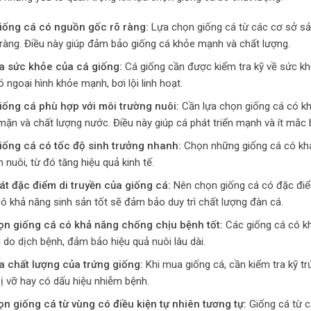
iống cá có nguồn gốc rõ ràng:
Lựa chọn giống cá từ các cơ sở sản
 ràng. Điều này giúp đảm bảo giống cá khỏe mạnh và chất lượng.
ra sức khỏe của cá giống:
Cá giống cần được kiểm tra kỹ về sức kh
 ngoại hình khỏe mạnh, bơi lội linh hoạt.
iống cá phù hợp với môi trường nuôi:
Cần lựa chọn giống cá có khả
mặn và chất lượng nước. Điều này giúp cá phát triển mạnh và ít mắc 
iống cá có tốc độ sinh trưởng nhanh:
Chọn những giống cá có khả
n nuôi, từ đó tăng hiệu quả kinh tế.
t đặc điểm di truyền của giống cá:
Nên chọn giống cá có đặc điểm
ó khả năng sinh sản tốt sẽ đảm bảo duy trì chất lượng đàn cá.
ọn giống cá có khả năng chống chịu bệnh tốt:
Các giống cá có kh
i do dịch bệnh, đảm bảo hiệu quả nuôi lâu dài.
a chất lượng của trứng giống:
Khi mua giống cá, cần kiểm tra kỹ t
ị vỡ hay có dấu hiệu nhiễm bệnh.
n giống cá từ vùng có điều kiện tự nhiên tương tự:
Giống cá từ c