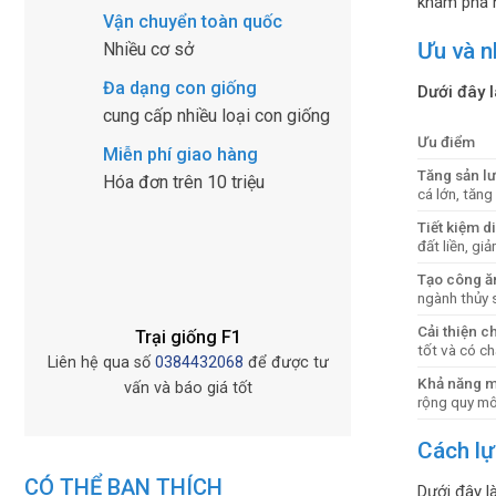
khám phá n
Vận chuyển toàn quốc
Ưu và n
Nhiều cơ sở
Đa dạng con giống
Dưới đây 
cung cấp nhiều loại con giống
Ưu điểm
Miễn phí giao hàng
Tăng sản l
Hóa đơn trên 10 triệu
cá lớn, tăng
Tiết kiệm di
đất liền, gi
Tạo công ă
ngành thủy 
Cải thiện c
Trại giống F1
tốt và có ch
Liên hệ qua số
0384432068
để được tư
Khả năng m
vấn và báo giá tốt
rộng quy mô 
Cách lự
CÓ THỂ BẠN THÍCH
Dưới đây l