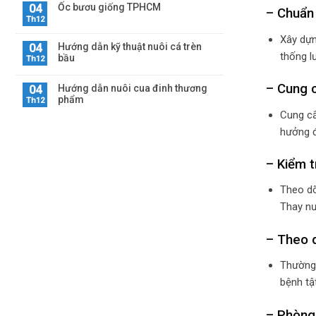
Ốc bươu giống TPHCM
04
– Chuẩn 
Th12
Xây dựn
Hướng dẫn kỹ thuật nuôi cá trèn
04
thống l
bầu
Th12
– Cung c
Hướng dẫn nuôi cua đinh thương
04
phẩm
Th12
Cung cấ
hưởng đ
– Kiểm t
Theo dõ
Thay nư
– Theo 
Thường 
bệnh tậ
– Phòng