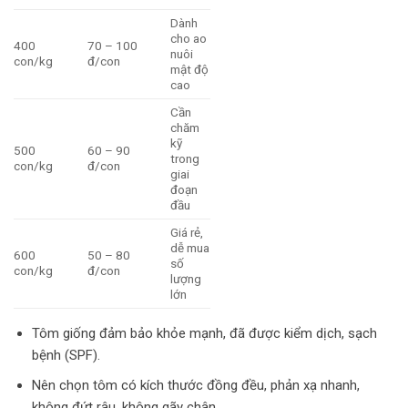
Dành
cho ao
400
70 – 100
nuôi
con/kg
đ/con
mật độ
cao
Cần
chăm
kỹ
500
60 – 90
trong
con/kg
đ/con
giai
đoạn
đầu
Giá rẻ,
dễ mua
600
50 – 80
số
con/kg
đ/con
lượng
lớn
Tôm giống đảm bảo khỏe mạnh, đã được kiểm dịch, sạch
bệnh (SPF).
Nên chọn tôm có kích thước đồng đều, phản xạ nhanh,
không đứt râu, không gãy chân.