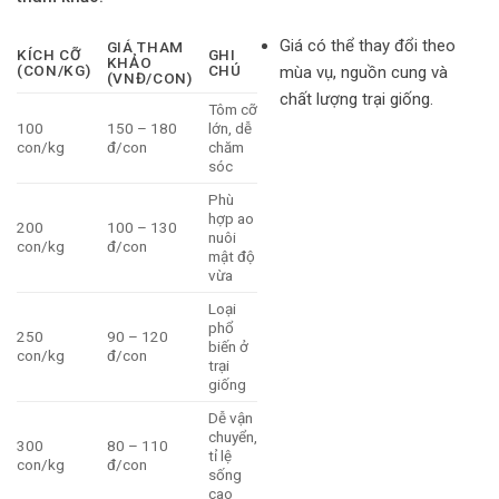
Giá có thể thay đổi theo
GIÁ THAM
KÍCH CỠ
GHI
KHẢO
(CON/KG)
CHÚ
mùa vụ, nguồn cung và
(VNĐ/CON)
chất lượng trại giống.
Tôm cỡ
100
150 – 180
lớn, dễ
con/kg
đ/con
chăm
sóc
Phù
hợp ao
200
100 – 130
nuôi
con/kg
đ/con
mật độ
vừa
Loại
phổ
250
90 – 120
biến ở
con/kg
đ/con
trại
giống
Dễ vận
chuyển,
300
80 – 110
tỉ lệ
con/kg
đ/con
sống
cao