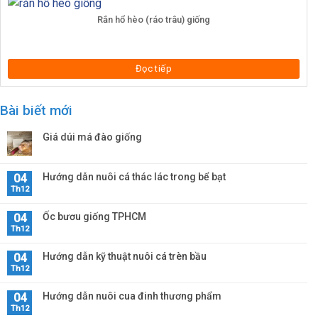
Rắn hổ hèo (ráo trâu) giống
Đọc tiếp
Bài biết mới
Giá dúi má đào giống
Hướng dẫn nuôi cá thác lác trong bể bạt
04
Th12
Ốc bươu giống TPHCM
04
Th12
Hướng dẫn kỹ thuật nuôi cá trèn bầu
04
Th12
Hướng dẫn nuôi cua đinh thương phẩm
04
Th12