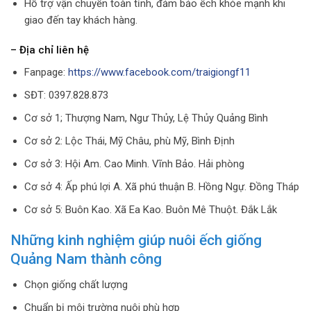
Hỗ trợ vận chuyển toàn tỉnh, đảm bảo ếch khỏe mạnh khi
giao đến tay khách hàng.
– Địa chỉ liên hệ
Fanpage:
https://www.facebook.com/traigiongf11
SĐT: 0397.828.873
Cơ sở 1; Thượng Nam, Ngư Thủy, Lệ Thủy Quảng Bình
Cơ sở 2: Lộc Thái, Mỹ Châu, phù Mỹ, Bình Định
Cơ sở 3: Hội Am. Cao Minh. Vĩnh Bảo. Hải phòng
Cơ sở 4: Ấp phú lợi A. Xã phú thuận B. Hồng Ngự. Đồng Tháp
Cơ sở 5: Buôn Kao. Xã Ea Kao. Buôn Mê Thuột. Đắk Lắk
Những kinh nghiệm giúp nuôi ếch giống
Quảng Nam thành công
Chọn giống chất lượng
Chuẩn bị môi trường nuôi phù hợp