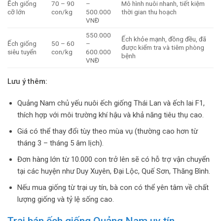
Ếch giống
70 – 90
–
Mô hình nuôi nhanh, tiết kiệm
cỡ lớn
con/kg
500.000
thời gian thu hoạch
VNĐ
550.000
Ếch khỏe mạnh, đồng đều, đã
Ếch giống
50 – 60
–
được kiểm tra và tiêm phòng
siêu tuyển
con/kg
600.000
bệnh
VNĐ
Lưu ý thêm:
Quảng Nam chủ yếu nuôi ếch giống Thái Lan và ếch lai F1,
thích hợp với môi trường khí hậu và khả năng tiêu thụ cao.
Giá có thể thay đổi tùy theo mùa vụ (thường cao hơn từ
tháng 3 – tháng 5 âm lịch).
Đơn hàng lớn từ 10.000 con trở lên sẽ có hỗ trợ vận chuyển
tại các huyện như Duy Xuyên, Đại Lộc, Quế Sơn, Thăng Bình.
Nếu mua giống từ trại uy tín, bà con có thể yên tâm về chất
lượng giống và tỷ lệ sống cao.