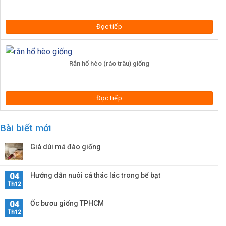
Đọc tiếp
Rắn hổ hèo (ráo trâu) giống
Đọc tiếp
Bài biết mới
Giá dúi má đào giống
Hướng dẫn nuôi cá thác lác trong bể bạt
04
Th12
Ốc bươu giống TPHCM
04
Th12