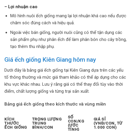
– Lợi nhuận cao
Mô hình nuôi ếch giống mang lại lợi nhuận khá cao nếu được
chăm sóc đúng cách và hiệu quả.
Ngoài việc bán giống, người nuôi cũng có thể tận dụng các
sản phẩm phụ như phân ếch để làm phân bón cho cây trồng,
tạo thêm thu nhập phụ.
Giá ếch giống Kiên Giang hôm nay
Dưới đây là bảng giá ếch giống tại Kiên Giang dựa trên các yếu
tố thông thường và mức giá tham khảo có thể áp dụng cho các
khu vực khác nhau. Lưu ý rằng giá có thể thay đổi tùy vào thời
điểm, chất lượng giống và từng trại sản xuất.
Bảng giá ếch giống theo kích thước và vùng miền
SỐ
KÍCH
TRỌNG LƯỢNG
GIÁ SỈ
CON/KG
THƯỚC
TRUNG
(VNĐ/CON, TỪ
(ƯỚC
ẾCH GIỐNG
BÌNH/CON
1.000 CON)
TÍNH)