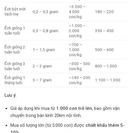
~3.500 –
Ếch bột mới
0,2 – 0,3 gram
4.000
180 – 220
tách mẹ
con/kg
~1.500 –
Ếch giống 1
0,5 – 0,8 gram
2.000
350 – 450
tuần tuổi
con/kg
~700 –
Ếch giống 2
1 – 1,5 gram
1.000
500 – 600
tuần tuổi
con/kg
Ếch giống 3
~300 – 500
2 – 3 gram
800 – 1.000
tuần tuổi
con/kg
Ếch giống 1
~140 – 200
5 – 7 gram
1.100 – 1.300
tháng tuổi
con/kg
Lưu ý
:
Giá áp dụng khi mua từ
1.000 con trở lên
, bao gồm vận
chuyển trong bán kính 20km nội tỉnh.
Mua số lượng lớn (từ 5.000 con) được
chiết khấu thêm 5-
10%
.