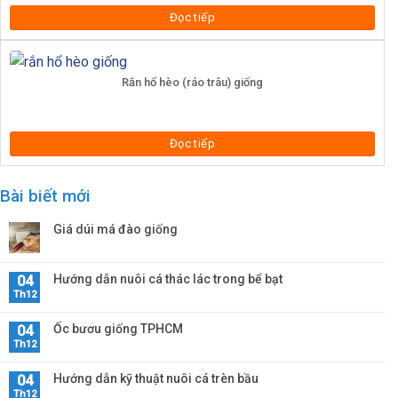
Đọc tiếp
Rắn hổ hèo (ráo trâu) giống
Đọc tiếp
Bài biết mới
Giá dúi má đào giống
Hướng dẫn nuôi cá thác lác trong bể bạt
04
Th12
Ốc bươu giống TPHCM
04
Th12
Hướng dẫn kỹ thuật nuôi cá trèn bầu
04
Th12