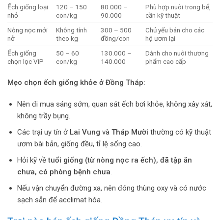
Ếch giống loại
120 – 150
80.000 –
Phù hợp nuôi trong bể,
nhỏ
con/kg
90.000
cần kỹ thuật
Nòng nọc mới
Không tính
300 – 500
Chủ yếu bán cho các
nở
theo kg
đồng/con
hộ ươm lại
Ếch giống
50 – 60
130.000 –
Dành cho nuôi thương
chọn lọc VIP
con/kg
140.000
phẩm cao cấp
Mẹo chọn ếch giống khỏe ở Đồng Tháp:
Nên đi mua sáng sớm, quan sát ếch bơi khỏe, không xây xát,
không trầy bụng.
Các trại uy tín ở
Lai Vung
và
Tháp Mười
thường có kỹ thuật
ươm bài bản, giống đều, tỉ lệ sống cao.
Hỏi kỹ về
tuổi giống (từ nòng nọc ra ếch), đã tập ăn
chưa, có phòng bệnh chưa
.
Nếu vận chuyển đường xa, nên đóng thùng oxy và có nước
sạch sẵn để acclimat hóa.