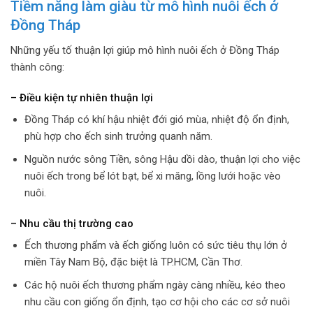
Tiềm năng làm giàu từ mô hình nuôi ếch ở
Đồng Tháp
Những yếu tố thuận lợi giúp mô hình nuôi ếch ở Đồng Tháp
thành công:
– Điều kiện tự nhiên thuận lợi
Đồng Tháp có khí hậu nhiệt đới gió mùa, nhiệt độ ổn định,
phù hợp cho ếch sinh trưởng quanh năm.
Nguồn nước sông Tiền, sông Hậu dồi dào, thuận lợi cho việc
nuôi ếch trong bể lót bạt, bể xi măng, lồng lưới hoặc vèo
nuôi.
– Nhu cầu thị trường cao
Ếch thương phẩm và ếch giống luôn có sức tiêu thụ lớn ở
miền Tây Nam Bộ, đặc biệt là TP.HCM, Cần Thơ.
Các hộ nuôi ếch thương phẩm ngày càng nhiều, kéo theo
nhu cầu con giống ổn định, tạo cơ hội cho các cơ sở nuôi