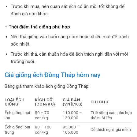
Trước khi mua, nên quan sát ếch có ăn mồi tốt không để
đánh giá sức khỏe.
– Thời điểm thả giống phù hợp
Nên thả giống vào buổi sáng sớm hoặc chiều mát để tránh
sốc nhiệt.
Trước khi thả, cần thuần hóa để ếch thích nghi dần với môi
trường nuôi.
Giá giống ếch Đồng Tháp hôm nay
Bảng giá tham khảo ếch giống Đồng Tháp:
LOẠI ẾCH
KÍCH CỠ
GIÁ BÁN
GHI CHÚ
GIỐNG
(CON/KG)
(VNĐ/KG)
Ếch giống loại
50 – 70
110.000 –
Tỉ lệ sống cao, phù hợp
lớn
con/kg
120.000
thả nuôi liền
Ếch giống loại
80 – 100
95.000 –
Dễ thích nghi, giá mềm
trung
con/kg
105.000