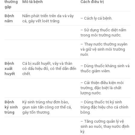
thường
Mô tả bệnh
Cách điều trị
gặp
Bệnh
Nấm phát triển trên da và vây
– Cách ly cá bệnh.
nấm
cá, gây vết loét trắng.
– Sử dụng thuốc diệt nấm
trong môi trường nước.
– Thay nước thường xuyên
và giữ vệ sinh môi trường
nuôi.
Bệnh
Cá bị xuất huyết, vây và thân
– Dùng thuốc kháng sinh và
xuất
có dấu hiệu đỏ, có thể dẫn đến
thuốc giảm viêm.
huyết
chết.
– Cải thiện điều kiện môi
trường, đặc biệt là chất
lượng nước.
Bệnh
Ký sinh trùng như đơn bào,
– Dùng thuốc trị ký sinh
ký sinh
giun sán tấn công cơ thể cá,
trùng đặc hiệu cho cá chình
trùng
gây tổn thương.
bông.
– Tăng cường quản lý vệ
sinh ao nuôi, thay nước định
kỳ.