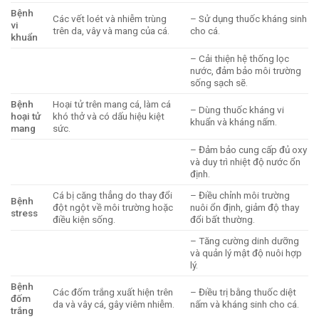
Bệnh
Các vết loét và nhiễm trùng
– Sử dụng thuốc kháng sinh
vi
trên da, vây và mang của cá.
cho cá.
khuẩn
– Cải thiện hệ thống lọc
nước, đảm bảo môi trường
sống sạch sẽ.
Bệnh
Hoại tử trên mang cá, làm cá
– Dùng thuốc kháng vi
hoại tử
khó thở và có dấu hiệu kiệt
khuẩn và kháng nấm.
mang
sức.
– Đảm bảo cung cấp đủ oxy
và duy trì nhiệt độ nước ổn
định.
Cá bị căng thẳng do thay đổi
– Điều chỉnh môi trường
Bệnh
đột ngột về môi trường hoặc
nuôi ổn định, giảm độ thay
stress
điều kiện sống.
đổi bất thường.
– Tăng cường dinh dưỡng
và quản lý mật độ nuôi hợp
lý.
Bệnh
Các đốm trắng xuất hiện trên
– Điều trị bằng thuốc diệt
đốm
da và vây cá, gây viêm nhiễm.
nấm và kháng sinh cho cá.
trắng