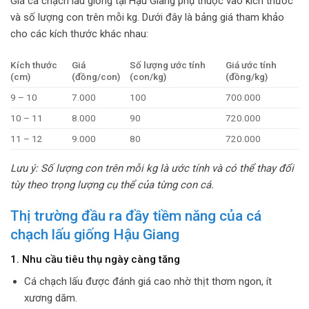
Giá cá chạch lấu giống tại Hậu Giang phụ thuộc vào kích thước
và số lượng con trên mỗi kg. Dưới đây là bảng giá tham khảo
cho các kích thước khác nhau:
Kích thước
Giá
Số lượng ước tính
Giá ước tính
(cm)
(đồng/con)
(con/kg)
(đồng/kg)
9 – 10
7.000
100
700.000
10 – 11
8.000
90
720.000
11 – 12
9.000
80
720.000
Lưu ý: Số lượng con trên mỗi kg là ước tính và có thể thay đổi
tùy theo trọng lượng cụ thể của từng con cá.
Thị trường đầu ra đầy tiềm năng của cá
chạch lấu giống Hậu Giang
1. Nhu cầu tiêu thụ ngày càng tăng
Cá chạch lấu được đánh giá cao nhờ thịt thơm ngon, ít
xương dăm.