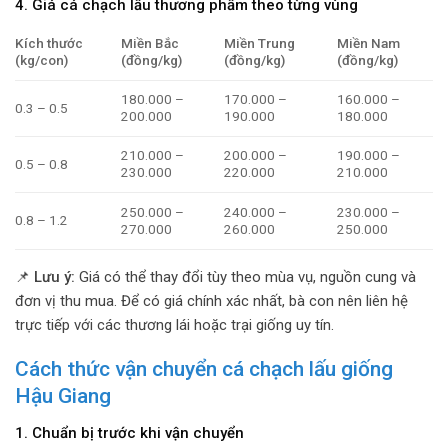
4. Giá cá chạch lấu thương phẩm theo từng vùng
Kích thước
Miền Bắc
Miền Trung
Miền Nam
(kg/con)
(đồng/kg)
(đồng/kg)
(đồng/kg)
180.000 –
170.000 –
160.000 –
0.3 – 0.5
200.000
190.000
180.000
210.000 –
200.000 –
190.000 –
0.5 – 0.8
230.000
220.000
210.000
250.000 –
240.000 –
230.000 –
0.8 – 1.2
270.000
260.000
250.000
📌
Lưu ý:
Giá có thể thay đổi tùy theo mùa vụ, nguồn cung và
đơn vị thu mua. Để có giá chính xác nhất, bà con nên liên hệ
trực tiếp với các thương lái hoặc trại giống uy tín.
Cách thức vận chuyển cá chạch lấu giống
Hậu Giang
1. Chuẩn bị trước khi vận chuyển