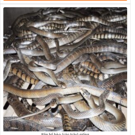
Rắn hổ hèo (ráo trâu) giống