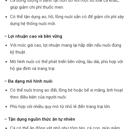
Cá bống tượng ít bệnh tật hơn so với một số loài cá khác,
giúp giảm chi phí thuốc men.
Có thể tận dụng ao, hồ, lồng nuôi sẵn có để giảm chi phí xây
dựng hệ thống nuôi mới.
– Lợi nhuận cao và bền vững
Với mức giá cao, lợi nhuận mang lại hấp dẫn nếu nuôi đúng
kỹ thuật.
Mô hình nuôi có thể phát triển bền vững, lâu dài, phù hợp với
hộ gia đình và trang trại.
– Đa dạng mô hình nuôi
Có thể nuôi trong ao đất, lồng bè hoặc bể xi măng, linh hoạt
theo điều kiện của người nuôi.
Phù hợp với nhiều quy mô từ nhỏ lẻ đến trang trại lớn.
– Tận dụng nguồn thức ăn tự nhiên
Cá có thể ăn động vật nhỏ như tôm tép, cá con, giúp giảm