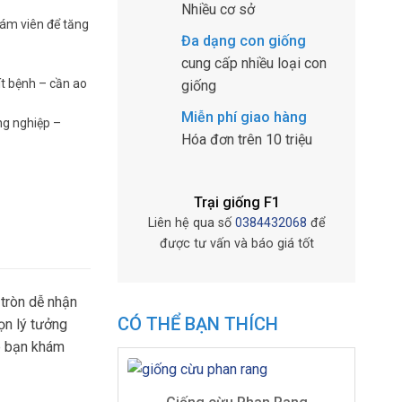
Nhiều cơ sở
cám viên để tăng
Đa dạng con giống
cung cấp nhiều loại con
ít bệnh – cần ao
giống
Miễn phí giao hàng
ng nghiệp –
Hóa đơn trên 10 triệu
Trại giống F1
Liên hệ qua số
0384432068
để
được tư vấn và báo giá tốt
 tròn dễ nhận
CÓ THỂ BẠN THÍCH
ọn lý tưởng
úp bạn khám