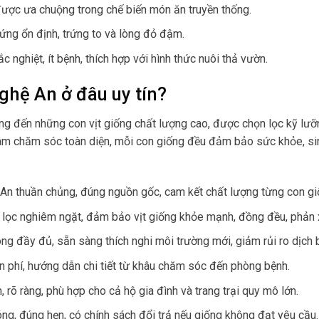
, được ưa chuộng trong chế biến món ăn truyền thống.
rứng ổn định, trứng to và lòng đỏ đậm.
c nghiệt, ít bệnh, thích hợp với hình thức nuôi thả vườn.
ghệ An ở đâu uy tín?
ang đến những con vịt giống chất lượng cao, được chọn lọc kỹ lư
âm chăm sóc toàn diện, mỗi con giống đều đảm bảo sức khỏe, si
An thuần chủng, đúng nguồn gốc, cam kết chất lượng từng con gi
n lọc nghiêm ngặt, đảm bảo vịt giống khỏe mạnh, đồng đều, phản x
òng đầy đủ, sẵn sàng thích nghi môi trường mới, giảm rủi ro dịch 
ễn phí, hướng dẫn chi tiết từ khâu chăm sóc đến phòng bệnh.
, rõ ràng, phù hợp cho cả hộ gia đình và trang trại quy mô lớn.
ng, đúng hẹn, có chính sách đổi trả nếu giống không đạt yêu cầu.