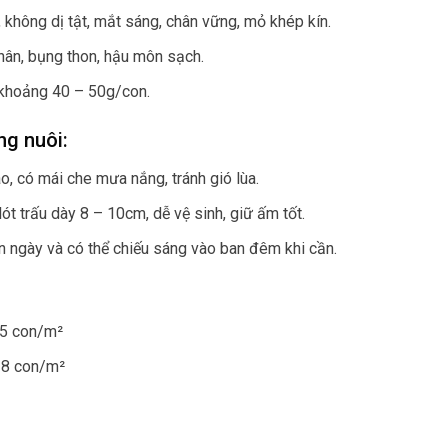
 không dị tật, mắt sáng, chân vững, mỏ khép kín.
phân, bụng thon, hậu môn sạch.
 khoảng 40 – 50g/con.
ng nuôi:
o, có mái che mưa nắng, tránh gió lùa.
ót trấu dày 8 – 10cm, dễ vệ sinh, giữ ấm tốt.
 ngày và có thể chiếu sáng vào ban đêm khi cần.
25 con/m²
– 8 con/m²