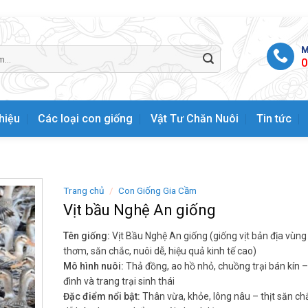
M
0
thiệu
Các loại con giống
Vật Tư Chăn Nuôi
Tin tức
Trang chủ
/
Con Giống Gia Cầm
Vịt bầu Nghệ An giống
Tên giống:
Vịt Bầu Nghệ An giống (giống vịt bản địa vùng
thơm, săn chắc, nuôi dễ, hiệu quả kinh tế cao)
Mô hình nuôi:
Thả đồng, ao hồ nhỏ, chuồng trại bán kín –
đình và trang trại sinh thái
Đặc điểm nổi bật:
Thân vừa, khỏe, lông nâu – thịt săn ch