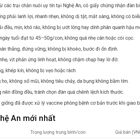
ừ các trại chăn nuôi uy tín tại Nghệ An, có giấy chứng nhận đàn b
 phải lanh lợi, nhanh nhẹn, không dị tật, mắt sáng, không có biểu
i đều, mịn, khô ráo, không bị ướt lông hay dính phân quanh hậu m
 ngày tuổi đạt từ 45–50g/con, không quá nhẹ cân hoặc còi cọc.
ân thẳng, đứng vững, không bị khoèo, bước đi ổn định.
 nhẹ, vịt phản ứng linh hoạt, không chậm chạp hay lờ đờ.
g, khép kín, không bị vẹo hoặc rách.
 ho, không sổ mũi, không tiêu chảy, da bụng không bầm tím.
 nên đồng đều, tránh chọn đàn quá chênh lệch kích thước.
 giống đã được xử lý vaccine phòng bệnh cơ bản trước khi giao b
ghệ An mới nhất
Trọng lượng trung bình/con
Giá bán (V