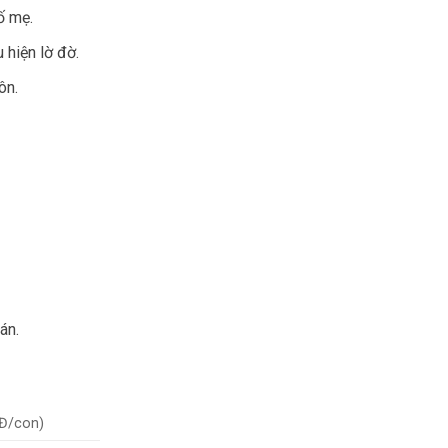
ố mẹ.
 hiện lờ đờ.
ôn.
án.
NĐ/con)