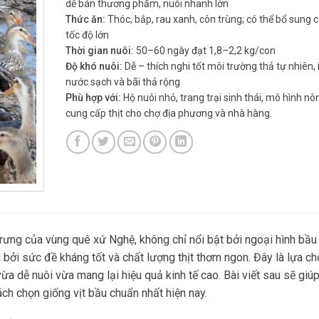
dễ bán thương phẩm, nuôi nhanh lớn
Thức ăn:
Thóc, bắp, rau xanh, côn trùng; có thể bổ sung 
tốc độ lớn
Thời gian nuôi:
50–60 ngày đạt 1,8–2,2 kg/con
Độ khó nuôi:
Dễ – thích nghi tốt môi trường thả tự nhiên, 
nước sạch và bãi thả rộng
Phù hợp với:
Hộ nuôi nhỏ, trang trại sinh thái, mô hình nô
cung cấp thịt cho chợ địa phương và nhà hàng.
rưng của vùng quê xứ Nghệ, không chỉ nổi bật bởi ngoại hình bầu
 bởi sức đề kháng tốt và chất lượng thịt thơm ngon. Đây là lựa ch
ừa dễ nuôi vừa mang lại hiệu quả kinh tế cao. Bài viết sau sẽ gi
ách chọn giống vịt bầu chuẩn nhất hiện nay.