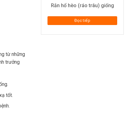
Rắn hổ hèo (ráo trâu) giống
Đọc tiếp
ỡng từ những
nh trưởng
ống.
ạ tốt.
bệnh.