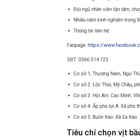
Đội ngũ nhân viên tận tâm, chu
Nhiều năm kinh nghiệm trong lĩ
Thông tin liên hệ:
Fanpage:
https://www.facebook.c
SĐT: 0366.514.123
Cơ sở 1; Thượng Nam, Ngư Thủ
Cơ sở 2: Lộc Thái, Mỹ Châu, ph
Cơ sở 3: Hội Am. Cao Minh. Vĩ
Cơ sở 4: Ấp phú lợi A. Xã phú
Cơ sở 5: Buôn Kao. Xã Ea Kao.
Tiêu chí chọn vịt b