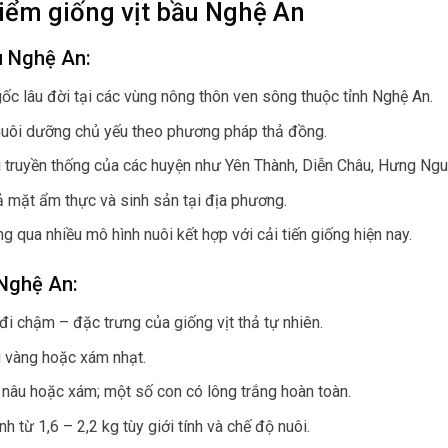
iểm giống vịt bầu Nghệ An
u Nghệ An:
 gốc lâu đời tại các vùng nông thôn ven sông thuộc tỉnh Nghệ An.
nuôi dưỡng chủ yếu theo phương pháp thả đồng.
ôi truyền thống của các huyện như Yên Thành, Diễn Châu, Hưng Ng
 cả mặt ẩm thực và sinh sản tại địa phương.
g qua nhiều mô hình nuôi kết hợp với cải tiến giống hiện nay.
 Nghệ An:
 đi chậm – đặc trưng của giống vịt thả tự nhiên.
 vàng hoặc xám nhạt.
nâu hoặc xám; một số con có lông trắng hoàn toàn.
h từ 1,6 – 2,2 kg tùy giới tính và chế độ nuôi.