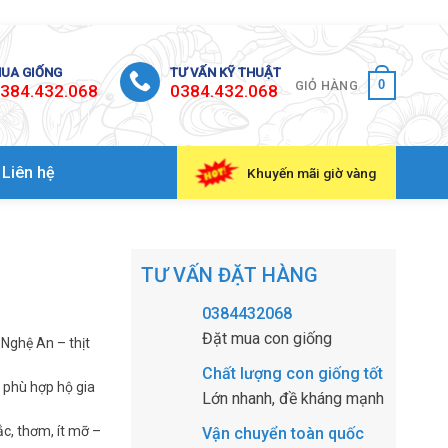
UA GIỐNG
TƯ VẤN KỸ THUẬT
0
GIỎ HÀNG
384.432.068
0384.432.068
Liên hệ
Khuyến mãi giờ vàng
TƯ VẤN ĐẶT HÀNG
0384432068
Đặt mua con giống
 Nghệ An – thịt
Chất lượng con giống tốt
 phù hợp hộ gia
Lớn nhanh, đề kháng mạnh
ắc, thơm, ít mỡ –
Vận chuyển toàn quốc