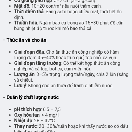
Cỡ giống phù hợp
: 5–7 cm (3–5 g/con).
Mật độ
: 10–20 con/m² nếu nuôi thâm canh.
Thời điểm thả
: Sáng sớm hoặc chiều mát, thời tiết ổn
định.
Thuần hóa
: Ngâm bao cá trong ao 15–30 phút để cân
bằng nhiệt độ trước khi mở bao thả cá.
– Thức ăn và cho ăn
Giai đoạn đầu
: Cho ăn thức ăn công nghiệp có hàm
lượng đạm 35–40% hoặc trùn quế, tép nhỏ, cá vụn.
Giai đoạn tăng trưởng
: Có thể kết hợp thức ăn công
nghiệp và cá tạp, bột cá, cám viên nổi.
Lượng ăn
: 3–5% trọng lượng thân/ngày, chia 2 lần (sáng
và chiều).
Lưu ý
: Không cho ăn thừa để tránh ô nhiễm nước.
– Quản lý chất lượng nước
pH thích hợp
: 6,5 – 7,5.
Oxy hòa tan
: > 4 mg/l.
Nhiệt độ
: 28 – 32°C.
Thay nước
: 20–30%/tuần hoặc khi thấy nước ao có dấu
hiệu đục, cá nổi đầu.