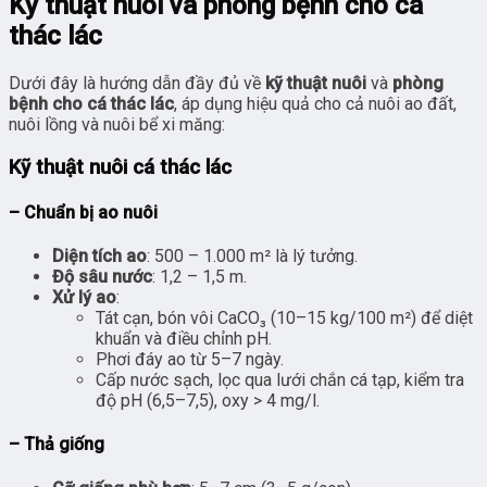
Kỹ thuật nuôi và phòng bệnh cho cá
thác lác
Dưới đây là hướng dẫn đầy đủ về
kỹ thuật nuôi
và
phòng
bệnh cho cá thác lác
, áp dụng hiệu quả cho cả nuôi ao đất,
nuôi lồng và nuôi bể xi măng:
Kỹ thuật nuôi cá thác lác
– Chuẩn bị ao nuôi
Diện tích ao
: 500 – 1.000 m² là lý tưởng.
Độ sâu nước
: 1,2 – 1,5 m.
Xử lý ao
:
Tát cạn, bón vôi CaCO₃ (10–15 kg/100 m²) để diệt
khuẩn và điều chỉnh pH.
Phơi đáy ao từ 5–7 ngày.
Cấp nước sạch, lọc qua lưới chắn cá tạp, kiểm tra
độ pH (6,5–7,5), oxy > 4 mg/l.
– Thả giống