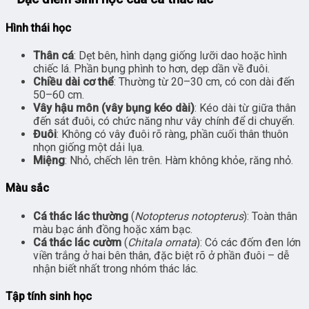
Hình thái học
Thân cá
: Dẹt bên, hình dạng giống lưỡi dao hoặc hình
chiếc lá. Phần bụng phình to hơn, dẹp dần về đuôi.
Chiều dài cơ thể
: Thường từ 20–30 cm, có con dài đến
50–60 cm.
Vây hậu môn (vây bụng kéo dài)
: Kéo dài từ giữa thân
đến sát đuôi, có chức năng như vây chính để di chuyển.
Đuôi
: Không có vây đuôi rõ ràng, phần cuối thân thuôn
nhọn giống một dải lụa.
Miệng
: Nhỏ, chếch lên trên. Hàm không khỏe, răng nhỏ.
Màu sắc
Cá thác lác thường
(
Notopterus notopterus
): Toàn thân
màu bạc ánh đồng hoặc xám bạc.
Cá thác lác cườm
(
Chitala ornata
): Có các đốm đen lớn
viền trắng ở hai bên thân, đặc biệt rõ ở phần đuôi – dễ
nhận biết nhất trong nhóm thác lác.
Tập tính sinh học