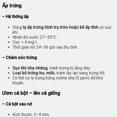
Ấp trứng
– Hệ thống ấp
Dùng
lọ ấp trứng hình trụ tròn hoặc bể ấp tĩnh
có sục
khí.
Nhiệt độ nước: 27–30°C.
Oxy: > 4 mg/l.
Thời gian nở: 24–36 giờ sau thụ tinh.
– Chăm sóc trứng
Sục khí nhẹ nhàng
, tránh trứng bị lắng đáy.
Loại bỏ trứng hư, mốc
, tránh lây lan sang trứng tốt.
Có thể xử lý trứng bằng iodine nhẹ (5 ppm) để khử
khuẩn.
Ươm cá bột – lên cá giống
– Cá bột sau nở
Kích thước: 3–4 mm.