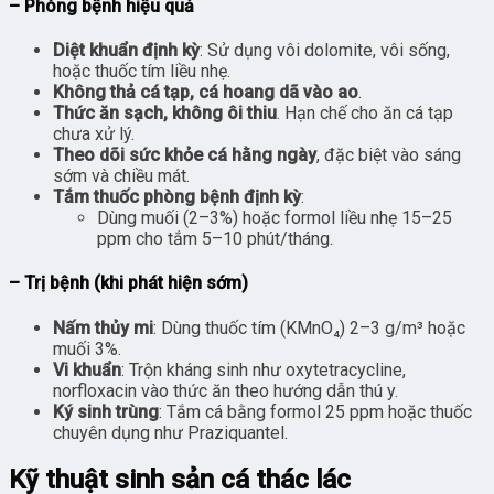
– Phòng bệnh hiệu quả
Diệt khuẩn định kỳ
: Sử dụng vôi dolomite, vôi sống,
hoặc thuốc tím liều nhẹ.
Không thả cá tạp, cá hoang dã vào ao
.
Thức ăn sạch, không ôi thiu
. Hạn chế cho ăn cá tạp
chưa xử lý.
Theo dõi sức khỏe cá hằng ngày
, đặc biệt vào sáng
sớm và chiều mát.
Tắm thuốc phòng bệnh định kỳ
:
Dùng muối (2–3%) hoặc formol liều nhẹ 15–25
ppm cho tắm 5–10 phút/tháng.
– Trị bệnh (khi phát hiện sớm)
Nấm thủy mi
: Dùng thuốc tím (KMnO₄) 2–3 g/m³ hoặc
muối 3%.
Vi khuẩn
: Trộn kháng sinh như oxytetracycline,
norfloxacin vào thức ăn theo hướng dẫn thú y.
Ký sinh trùng
: Tắm cá bằng formol 25 ppm hoặc thuốc
chuyên dụng như Praziquantel.
Kỹ thuật sinh sản cá thác lác