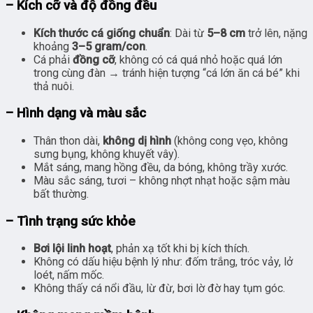
– Kích cỡ và độ đồng đều
Kích thước cá giống chuẩn
: Dài từ
5–8 cm
trở lên, nặng
khoảng
3–5 gram/con
.
Cá phải
đồng cỡ
, không có cá quá nhỏ hoặc quá lớn
trong cùng đàn → tránh hiện tượng “cá lớn ăn cá bé” khi
thả nuôi.
– Hình dạng và màu sắc
Thân thon dài,
không dị hình
(không cong vẹo, không
sưng bụng, không khuyết vây).
Mắt sáng, mang hồng đều, da bóng, không trầy xước.
Màu sắc sáng, tươi – không nhợt nhạt hoặc sậm màu
bất thường.
– Tình trạng sức khỏe
Bơi lội linh hoạt
, phản xạ tốt khi bị kích thích.
Không có dấu hiệu bệnh lý như: đốm trắng, tróc vảy, lở
loét, nấm mốc.
Không thấy cá nổi đầu, lừ đừ, bơi lờ đờ hay tụm góc.