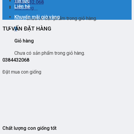
Tin tức
0384.432.068
Liên hệ
Giỏ hàng
0
Khuyến mãi giờ vàng
Chưa có sản phẩm trong giỏ hàng.
TƯ VẤN ĐẶT HÀNG
0
Giỏ hàng
Chưa có sản phẩm trong giỏ hàng.
0384432068
Đặt mua con giống
Chất lượng con giống tốt