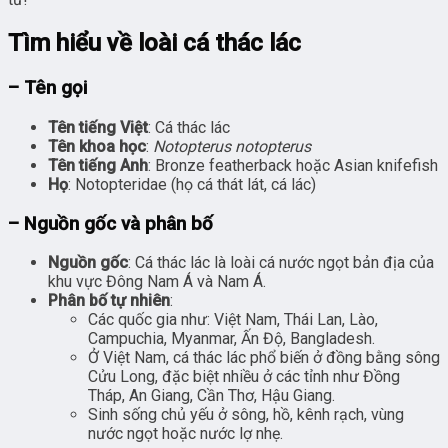
Tìm hiểu về loài cá thác lác
– Tên gọi
Tên tiếng Việt
: Cá thác lác
Tên khoa học
:
Notopterus notopterus
Tên tiếng Anh
: Bronze featherback hoặc Asian knifefish
Họ
: Notopteridae (họ cá thát lát, cá lác)
– Nguồn gốc và phân bố
Nguồn gốc
: Cá thác lác là loài cá nước ngọt bản địa của
khu vực Đông Nam Á và Nam Á.
Phân bố tự nhiên
:
Các quốc gia như: Việt Nam, Thái Lan, Lào,
Campuchia, Myanmar, Ấn Độ, Bangladesh.
Ở Việt Nam, cá thác lác phổ biến ở đồng bằng sông
Cửu Long, đặc biệt nhiều ở các tỉnh như Đồng
Tháp, An Giang, Cần Thơ, Hậu Giang.
Sinh sống chủ yếu ở sông, hồ, kênh rạch, vùng
nước ngọt hoặc nước lợ nhẹ.