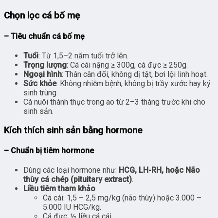
Chọn lọc cá bố mẹ
– Tiêu chuẩn cá bố mẹ
Tuổi
: Từ 1,5–2 năm tuổi trở lên.
Trọng lượng
: Cá cái nặng ≥ 300g, cá đực ≥ 250g.
Ngoại hình
: Thân cân đối, không dị tật, bơi lội linh hoạt.
Sức khỏe
: Không nhiễm bệnh, không bị trầy xước hay ký
sinh trùng.
Cá nuôi thành thục trong ao từ 2–3 tháng trước khi cho
sinh sản.
Kích thích sinh sản bằng hormone
– Chuẩn bị tiêm hormone
Dùng các loại hormone như:
HCG, LH-RH, hoặc Não
thùy cá chép (pituitary extract)
.
Liều tiêm tham khảo
:
Cá cái: 1,5 – 2,5 mg/kg (não thùy) hoặc 3.000 –
5.000 IU HCG/kg.
Cá đực: ½ liều cá cái.