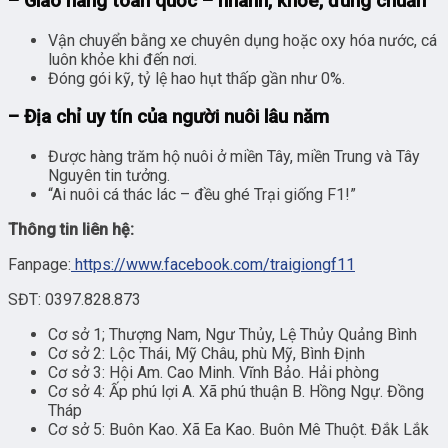
– Giao hàng toàn quốc – nhanh, khỏe, đúng chuẩn
Vận chuyển bằng xe chuyên dụng hoặc oxy hóa nước, cá
luôn khỏe khi đến nơi.
Đóng gói kỹ, tỷ lệ hao hụt thấp gần như 0%.
– Địa chỉ uy tín của người nuôi lâu năm
Được hàng trăm hộ nuôi ở miền Tây, miền Trung và Tây
Nguyên tin tưởng.
“Ai nuôi cá thác lác – đều ghé Trại giống F1!”
Thông tin liên hệ:
Fanpage:
https://www.facebook.com/traigiongf11
SĐT: 0397.828.873
Cơ sở 1; Thượng Nam, Ngư Thủy, Lệ Thủy Quảng Bình
Cơ sở 2: Lộc Thái, Mỹ Châu, phù Mỹ, Bình Định
Cơ sở 3: Hội Am. Cao Minh. Vĩnh Bảo. Hải phòng
Cơ sở 4: Ấp phú lợi A. Xã phú thuận B. Hồng Ngự. Đồng
Tháp
Cơ sở 5: Buôn Kao. Xã Ea Kao. Buôn Mê Thuột. Đắk Lắk