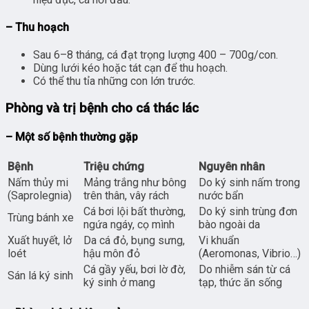
– Thu hoạch
Sau 6–8 tháng, cá đạt trọng lượng 400 – 700g/con.
Dùng lưới kéo hoặc tát cạn để thu hoạch.
Có thể thu tỉa những con lớn trước.
Phòng và trị bệnh cho cá thác lác
– Một số bệnh thường gặp
Bệnh
Triệu chứng
Nguyên nhân
Nấm thủy mi
Mảng trắng như bông
Do ký sinh nấm trong
(Saprolegnia)
trên thân, vây rách
nước bẩn
Cá bơi lội bất thường,
Do ký sinh trùng đơn
Trùng bánh xe
ngứa ngáy, cọ mình
bào ngoài da
Xuất huyết, lở
Da cá đỏ, bụng sưng,
Vi khuẩn
loét
hậu môn đỏ
(Aeromonas, Vibrio…)
Cá gầy yếu, bơi lờ đờ,
Do nhiễm sán từ cá
Sán lá ký sinh
ký sinh ở mang
tạp, thức ăn sống