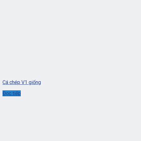
Cá chép V1 giống
Đọc tiếp