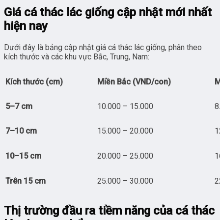
Giá cá thác lác giống cập nhật mới nhất
hiện nay
Dưới đây là bảng cập nhật giá cá thác lác giống, phân theo
kích thước và các khu vực Bắc, Trung, Nam:
Kích thước (cm)
Miền Bắc (VND/con)
M
5–7 cm
10.000 – 15.000
8
7–10 cm
15.000 – 20.000
1
10–15 cm
20.000 – 25.000
1
Trên 15 cm
25.000 – 30.000
2
Thị trường đầu ra tiềm năng của cá thác