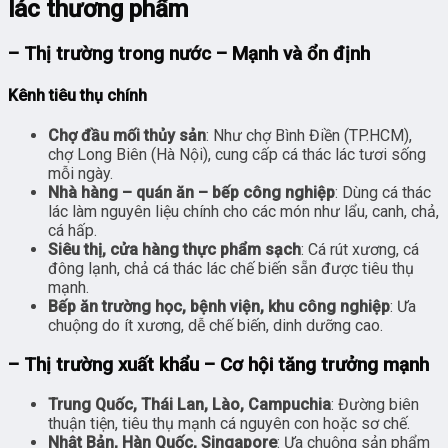
lác thương phẩm
– Thị trường trong nước – Mạnh và ổn định
Kênh tiêu thụ chính
Chợ đầu mối thủy sản
: Như chợ Bình Điền (TP.HCM),
chợ Long Biên (Hà Nội), cung cấp cá thác lác tươi sống
mỗi ngày.
Nhà hàng – quán ăn – bếp công nghiệp
: Dùng cá thác
lác làm nguyên liệu chính cho các món như lẩu, canh, chả,
cá hấp.
Siêu thị, cửa hàng thực phẩm sạch
: Cá rút xương, cá
đông lạnh, chả cá thác lác chế biến sẵn được tiêu thụ
mạnh.
Bếp ăn trường học, bệnh viện, khu công nghiệp
: Ưa
chuộng do ít xương, dễ chế biến, dinh dưỡng cao.
– Thị trường xuất khẩu – Cơ hội tăng trưởng mạnh
Trung Quốc, Thái Lan, Lào, Campuchia
: Đường biên
thuận tiện, tiêu thụ mạnh cá nguyên con hoặc sơ chế.
Nhật Bản, Hàn Quốc, Singapore
: Ưa chuộng sản phẩm