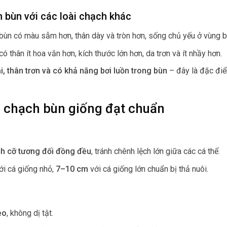
 bùn với các loài chạch khác
 bùn có màu sẫm hơn, thân dày và tròn hơn, sống chủ yếu ở vùng 
có thân ít hoa văn hơn, kích thước lớn hơn, da trơn và ít nhầy hơn.
i, thân trơn và có khả năng bơi luồn trong bùn
– đây là đặc điể
á chạch bùn giống đạt chuẩn
ch cỡ tương đối đồng đều
, tránh chênh lệch lớn giữa các cá thể.
ới cá giống nhỏ,
7–10 cm
với cá giống lớn chuẩn bị thả nuôi.
ẹo
, không dị tật.