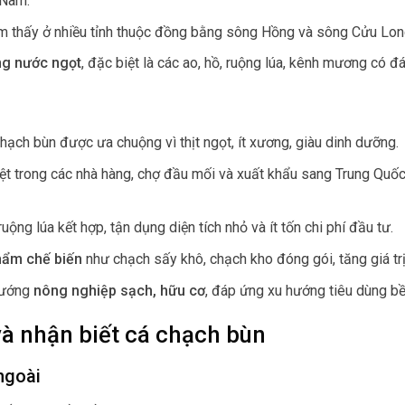
 Nam.
m thấy ở nhiều tỉnh thuộc đồng bằng sông Hồng và sông Cửu Lon
ng nước ngọt
, đặc biệt là các ao, hồ, ruộng lúa, kênh mương có 
chạch bùn được ưa chuộng vì thịt ngọt, ít xương, giàu dinh dưỡng.
iệt trong các nhà hàng, chợ đầu mối và xuất khẩu sang Trung Quố
uộng lúa kết hợp, tận dụng diện tích nhỏ và ít tốn chi phí đầu tư.
phẩm chế biến
như chạch sấy khô, chạch kho đóng gói, tăng giá trị
hướng
nông nghiệp sạch, hữu cơ
, đáp ứng xu hướng tiêu dùng b
và nhận biết cá chạch bùn
ngoài