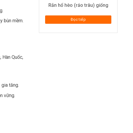
Rắn hổ hèo (ráo trâu) giống
g.
Đọc tiếp
đáy bùn mềm.
c, Hàn Quốc,
 gia tăng.
ền vững.