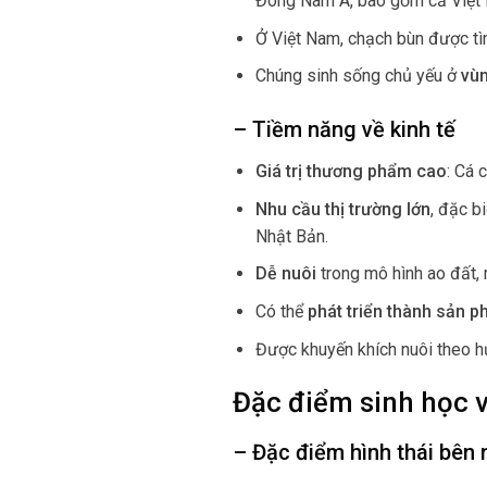
Đông Nam Á, bao gồm cả Việt
Ở Việt Nam, chạch bùn được tì
Chúng sinh sống chủ yếu ở
vù
– Tiềm năng về kinh tế
Giá trị thương phẩm cao
: Cá 
Nhu cầu thị trường lớn
, đặc b
Nhật Bản.
Dễ nuôi
trong mô hình ao đất, r
Có thể
phát triển thành sản 
Được khuyến khích nuôi theo 
Đặc điểm sinh học 
– Đặc điểm hình thái bên 