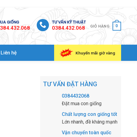
UA GIỐNG
TƯ VẤN KỸ THUẬT
0
GIỎ HÀNG
384.432.068
0384.432.068
Liên hệ
Khuyến mãi giờ vàng
TƯ VẤN ĐẶT HÀNG
0384432068
Đặt mua con giống
Chất lượng con giống tốt
Lớn nhanh, đề kháng mạnh
Vận chuyển toàn quốc