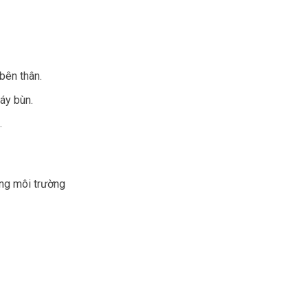
bên thân.
áy bùn.
.
ong môi trường