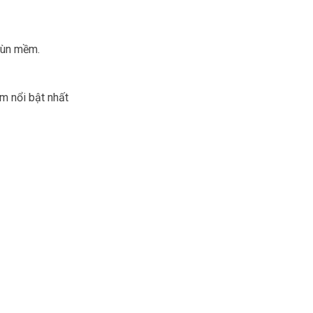
bùn mềm.
m nổi bật nhất