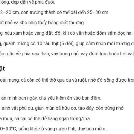
h ống, dẹp dần về phía đuôi.
2–20 cm, con trưởng thành có thể dài đến 25–30 cm.
ất nhỏ và khó nhìn thấy bằng mắt thường.
ng, nâu xám hoặc vàng đất, đôi khi có vằn hoặc đốm sẫm dọc hai 
g
, quanh miệng có
10 râu thịt
(5 đôi), giúp cảm nhận môi trường đ
ằm gần về phía sau thân, vây bụng nhỏ, vây đuôi tròn hoặc hơi vát
ật
goài mang, cá còn có thể thở qua da và ruột, nhờ đó sống được tr
g ẩn mình ban ngày, chủ yếu kiếm ăn vào ban đêm.
 sinh vật phù du, giun, mùn bã hữu cơ, tảo đáy, côn trùng nhỏ.
mưa, cá cái có thể đẻ hàng ngàn trứng/lứa.
 20–30°C
, sống khỏe ở vùng nước tĩnh, đáy bùn mềm.