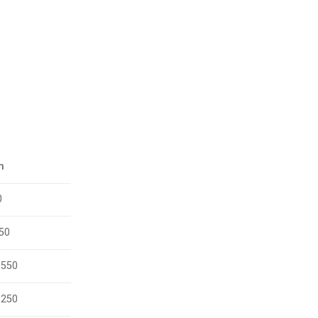
m
0
50
.550
.250