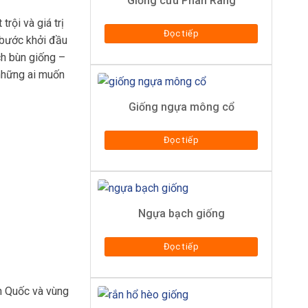
Giống cừu Phan Rang
rội và giá trị
Đọc tiếp
à bước khởi đầu
ch bùn giống –
 những ai muốn
Giống ngựa mông cổ
Đọc tiếp
Ngựa bạch giống
Đọc tiếp
n Quốc và vùng