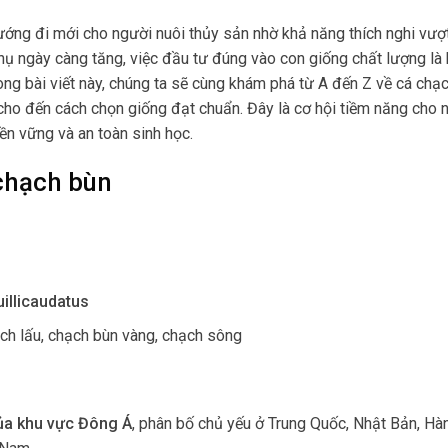
ng đi mới cho người nuôi thủy sản nhờ khả năng thích nghi vượt t
 thụ ngày càng tăng, việc đầu tư đúng vào con giống chất lượng l
rong bài viết này, chúng ta sẽ cùng khám phá từ A đến Z về cá chạ
 cho đến cách chọn giống đạt chuẩn. Đây là cơ hội tiềm năng cho
bền vững và an toàn sinh học.
 chạch bùn
illicaudatus
ạch lấu, chạch bùn vàng, chạch sông
ủa khu vực Đông Á
, phân bố chủ yếu ở Trung Quốc, Nhật Bản, Hà