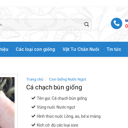
M
0
thiệu
Các loại con giống
Vật Tư Chăn Nuôi
Tin tức
Trang chủ
/
Con Giống Nước Ngọt
Cá chạch bùn giống
Tên gọi: Cá chạch bùn giống
Vùng nuôi: Nước ngọt
Hình thức nuôi: Lồng, ao, bể xi măng
Kích cỡ: đủ các loại size