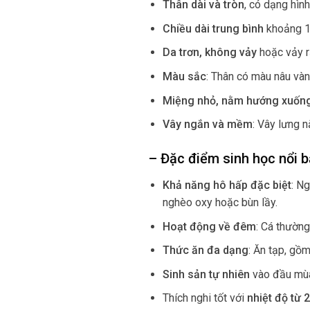
Thân dài và tròn
, có dạng hìn
Chiều dài trung bình
khoảng 1
Da trơn, không vảy
hoặc vảy r
Màu sắc
: Thân có màu nâu và
Miệng nhỏ, nằm hướng xuốn
Vây ngắn và mềm
: Vây lưng n
– Đặc điểm sinh học nổi b
Khả năng hô hấp đặc biệt
: N
nghèo oxy hoặc bùn lầy.
Hoạt động về đêm
: Cá thườn
Thức ăn đa dạng
: Ăn tạp, gồm
Sinh sản tự nhiên
vào đầu mùa 
Thích nghi tốt với
nhiệt độ từ