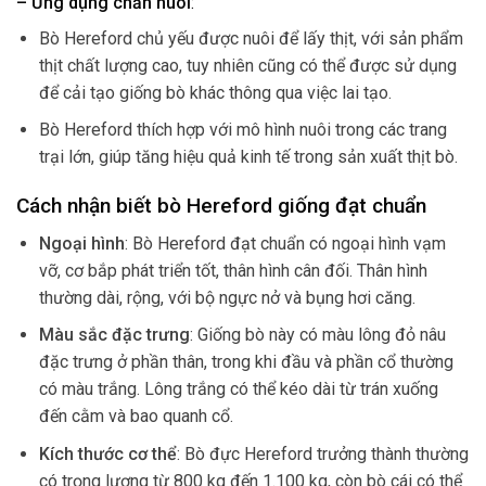
– Ứng dụng chăn nuôi
:
Bò Hereford chủ yếu được nuôi để lấy thịt, với sản phẩm
thịt chất lượng cao, tuy nhiên cũng có thể được sử dụng
để cải tạo giống bò khác thông qua việc lai tạo.
Bò Hereford thích hợp với mô hình nuôi trong các trang
trại lớn, giúp tăng hiệu quả kinh tế trong sản xuất thịt bò.
Cách nhận biết bò Hereford giống đạt chuẩn
Ngoại hình
: Bò Hereford đạt chuẩn có ngoại hình vạm
vỡ, cơ bắp phát triển tốt, thân hình cân đối. Thân hình
thường dài, rộng, với bộ ngực nở và bụng hơi căng.
Màu sắc đặc trưng
: Giống bò này có màu lông đỏ nâu
đặc trưng ở phần thân, trong khi đầu và phần cổ thường
có màu trắng. Lông trắng có thể kéo dài từ trán xuống
đến cằm và bao quanh cổ.
Kích thước cơ thể
: Bò đực Hereford trưởng thành thường
có trọng lượng từ 800 kg đến 1.100 kg, còn bò cái có thể