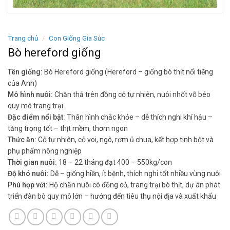
Trang chủ
/
Con Giống Gia Súc
Bò hereford giống
Tên giống:
Bò Hereford giống (Hereford – giống bò thịt nổi tiếng
của Anh)
Mô hình nuôi:
Chăn thả trên đồng cỏ tự nhiên, nuôi nhốt vỗ béo
quy mô trang trại
Đặc điểm nổi bật:
Thân hình chắc khỏe – dễ thích nghi khí hậu –
tăng trọng tốt – thịt mềm, thơm ngon
Thức ăn:
Cỏ tự nhiên, cỏ voi, ngô, rơm ủ chua, kết hợp tinh bột và
phụ phẩm nông nghiệp
Thời gian nuôi:
18 – 22 tháng đạt 400 – 550kg/con
Độ khó nuôi:
Dễ – giống hiền, ít bệnh, thích nghi tốt nhiều vùng nuôi
Phù hợp với:
Hộ chăn nuôi có đồng cỏ, trang trại bò thịt, dự án phát
triển đàn bò quy mô lớn – hướng đến tiêu thụ nội địa và xuất khẩu