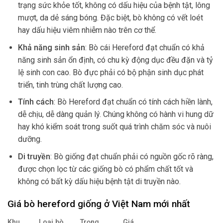
trạng sức khỏe tốt, không có dấu hiệu của bệnh tật, lông
mượt, da dẻ sáng bóng. Đặc biệt, bò không có vết loét
hay dấu hiệu viêm nhiễm nào trên cơ thể.
Khả năng sinh sản
: Bò cái Hereford đạt chuẩn có khả
năng sinh sản ổn định, có chu kỳ động dục đều đặn và tỷ
lệ sinh con cao. Bò đực phải có bộ phận sinh dục phát
triển, tinh trùng chất lượng cao.
Tính cách
: Bò Hereford đạt chuẩn có tính cách hiền lành,
dễ chịu, dễ dàng quản lý. Chúng không có hành vi hung dữ
hay khó kiểm soát trong suốt quá trình chăm sóc và nuôi
dưỡng.
Di truyền
: Bò giống đạt chuẩn phải có nguồn gốc rõ ràng,
được chọn lọc từ các giống bò có phẩm chất tốt và
không có bất kỳ dấu hiệu bệnh tật di truyền nào.
Giá bò hereford giống ở Việt Nam mới nhất
Khu
Loại bò
Trọng
Giá