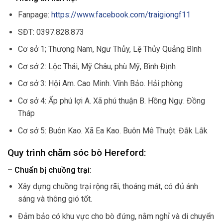
Fanpage:
https://www.facebook.com/traigiongf11
SĐT: 0397.828.873
Cơ sở 1; Thượng Nam, Ngư Thủy, Lệ Thủy Quảng Bình
Cơ sở 2: Lộc Thái, Mỹ Châu, phù Mỹ, Bình Định
Cơ sở 3: Hội Am. Cao Minh. Vĩnh Bảo. Hải phòng
Cơ sở 4: Ấp phú lợi A. Xã phú thuận B. Hồng Ngự. Đồng
Tháp
Cơ sở 5: Buôn Kao. Xã Ea Kao. Buôn Mê Thuột. Đắk Lắk
Quy trình chăm sóc bò Hereford:
– Chuẩn bị chuồng trại
:
Xây dựng chuồng trại rộng rãi, thoáng mát, có đủ ánh
sáng và thông gió tốt.
Đảm bảo có khu vực cho bò đứng, nằm nghỉ và di chuyển